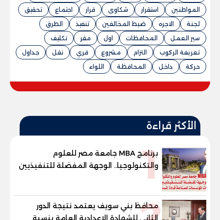
المواطنين
استقرار
شكاوى
قرار
اجتماع
تحقيق
لجنة
الاجره
ضبط المخالفين
تنفيذ
الطرق
سير العمل
المحافظات
اول
مقر
تكليف
تعريفة الركوب
التزام
مشروع
قري
نقل
جداول
حركة
داخل
المحافظة
اللواء
الأكثر قراءة
1
برنامج MBA جامعة مصر للعلوم
والتكنولوجيا.. الوجهة المفضلة للتنفيذيين
وقيادات المؤسسات لصناعة قادة
المستقبل
2
محافظ بني سويف يعتمد نتيجة الدور
الثاني للشهادة الإعدادية العامة بنسبة