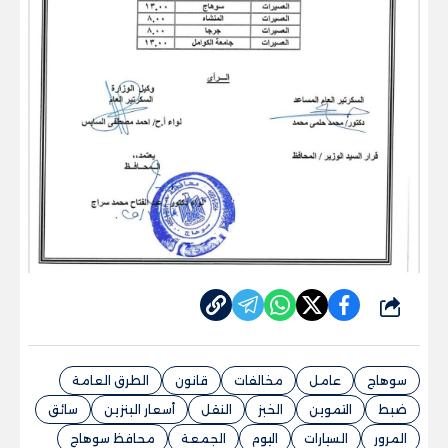
شارك
سوهاج
عامل
مخالفات
قانون
الطرق العامة
ضبط
التموين
الخبز
النقل
أسعار البنزين
سائق
المرور
السيارات
اليوم
الجمعة
محافظ سوهاج