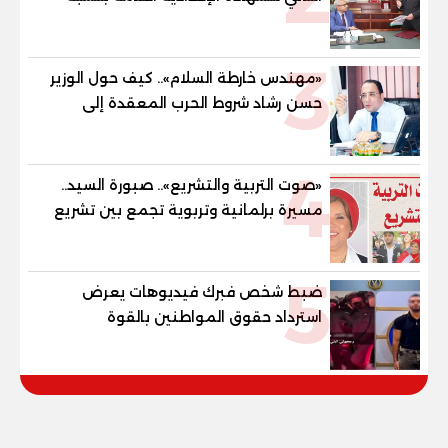
79.9% نظامي ...و69.55% منازل.. و70.56%
للمهنية .. و100% للصُم وضعاف السمع
3
والنور للمكفوفين
«مهندس خارطة السلام».. كيف حول الوزير
حسن رشاد شروط الحرب المعقدة إلى
"خارطة طريق" للانسحاب والإعمار؟
4
«صوت التربية والتشريع».. صبورة السيد..
مسيرة برلمانية وتربوية تجمع بين تشريع
القوانين وصناعة الأجيال لبناء الإنسان
المصري
5
ضبط شخص فبرك فيديوهات يعرض
استرداد حقوق المواطنين بالقوة