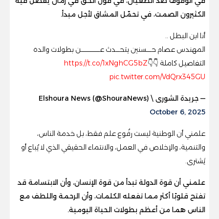
في الوقوف ضد الطغيان، في قول الحق في زمان يفضل فيه
الكثيرون الصمت، في تحمّل المشاق لأجل مبدأ.
أنا ابن البطل ..
المهندس عصام حـــــسنين يتحــــدث عـــــــــــــــــــن بطولات والده
التفاصيل كاملة 👇👇
https://t.co/1xNghCG5bZ
pic.twitter.com/VdQrx345GU
— جريدة الشورى \ Elshoura News (@ShouraNews)
October 6, 2025
علمني أن الوطنية ليست رفُوع علم فقط، بل خدمة الناس،
والتنمية، والإخلاص في العمل، والانتماء الحقيقي الذي لا يُباع أو
يُشترى.
علمني أن قوة الدولة تبدأ من قوة الإنسان، وأن الابتسامة قد
تفتح قلوبًا أكثر مما تفعله الكلمات، وأن الرحمة واللطف مع
الناس هما من أعظم بطولات الحياة اليومية.