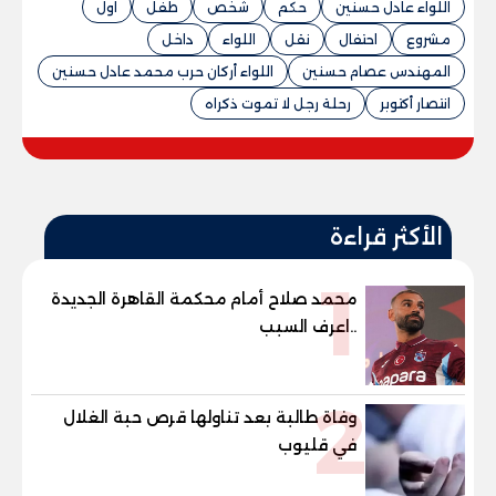
اللواء عادل حسنين
حكم
شخص
طفل
اول
مشروع
احتفال
نقل
اللواء
داخل
المهندس عصام حسنين
اللواء أركان حرب محمد عادل حسنين
انتصار أكتوبر
رحلة رجل لا تموت ذكراه
الأكثر قراءة
1
محمد صلاح أمام محكمة القاهرة الجديدة
..اعرف السبب
2
وفاة طالبة بعد تناولها قرص حبة الغلال
في قليوب