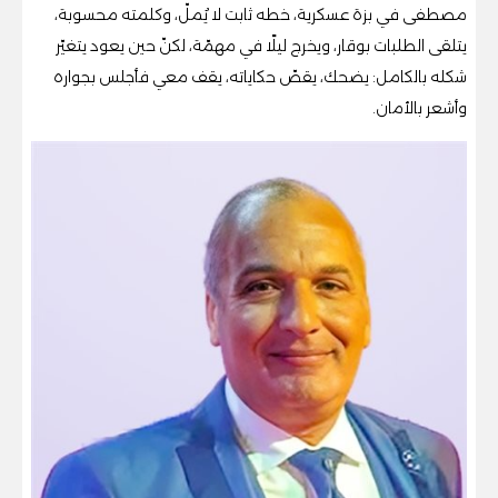
مصطفى في بزة عسكرية، خطه ثابت لا يُملّ، وكلمته محسوبة،
يتلقى الطلبات بوقار، ويخرج ليلًا في مهمّة، لكنّ حين يعود يتغيّر
شكله بالكامل: يضحك، يقصّ حكاياته، يقف معي فأجلس بجواره
وأشعر بالأمان.