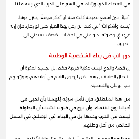
في العطاء الذي ورثناه، في السير على الدرب الذي رسمه لنا.
أحيانًا حين أسمع نصيحة كانت منه، أو أتذكر موقفًا يختزل درسًا،
أبتسم وأشكر الله أنني كنت ابن رجل بهذا العيار، حتى لو رحل، فإن إرثه
فيّ باقٍ، وصوته يدنو مني في لحظات الضعف ليعيدني إلى
الطريق.
دور الأب في بناء الشخصية الوطنية
إن قصة والدي ليست حكاية فردية فقط، بل تجسيدا لفكرة أن
الأبطال الحقيقيين هم الذين يُزرعون القيم في أولادهم، ويورّثونهم
حب الوطن والتضحية.
من هذا المنطلق، فإن تأمل سيرته يُلهمنا بأن نحيي في
أجيالنا روح الانتماء، وأن نزرع في قلوب الشباب أن البطولة
ليست في الحرب وحدها، بل في البناء، في الإصلاح، في العمل
الخالص من أجل وطنهم.
وهذا هو المهم في الذكرى: ألا تبقى ذكراه كبطاقة تُذكر في يوم