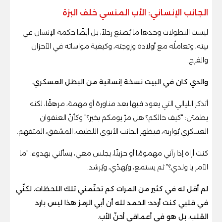
الجانب الإنساني: الأب المنسي خلف البزة
ليست البطولات وحدها ما يُصنع رجلاً، بل أيضًا حكمة الإنسان في
بيته، وتعاملُه مع أولاده وزوجته، وكيفية مواساته في الأحزان
والفرح.
والدي كان في البيت نسخة إنسانية من البطل العسكري.
أتذكر الليالي التي يعود فيها بعد مناورة أو مهمة، مرهقًا، لكنه
يطمئن: "كيف حالكم؟ هل مرّ يومكم بخير؟" وكأنّ العنفوان
العسكري يُواريه، فيظهر الجانب الأبوي اللطيف، المشفق، المتفهم.
كنت أراه إذا رآني مهمومًا أو حزینًا، يجلس معي، يسألني بهدوء: "ما
الأمر يا ولدي؟" ثم يستمع، ويُهدّي، ويُرشد.
لم أقل له في كثير من المرات كم تحتّمني تلك اللحظات، لكنّي
في قلبي كنت أردد: الحمد لله أن أبي الرمز هذا ليس بارد
القلب، بل هو في أعماقي أحنّ الأب.