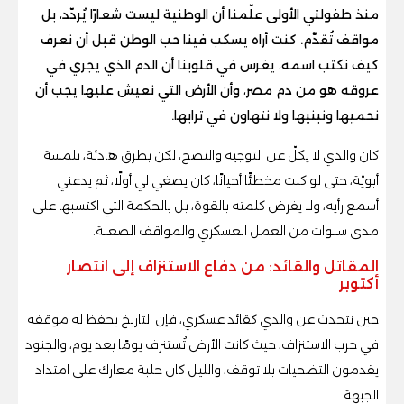
منذ طفولتي الأولى علّمنا أن الوطنية ليست شعارًا يُردّد، بل
مواقف تُقدَّم. كنت أراه يسكب فينا حب الوطن قبل أن نعرف
كيف نكتب اسمه، يغرس في قلوبنا أن الدم الذي يجري في
عروقه هو من دم مصر، وأن الأرض التي نعيش عليها يجب أن
نحميها ونبنيها ولا نتهاون في ترابها.
كان والدي لا يكلّ عن التوجيه والنصح، لكن بطرق هادئة، بلمسة
أبويّة، حتى لو كنت مخطئًا أحيانًا، كان يصغي لي أولًا، ثم يدعني
أسمع رأيه، ولا يفرض كلمته بالقوة، بل بالحكمة التي اكتسبها على
مدى سنوات من العمل العسكري والمواقف الصعبة.
المقاتل والقائد: من دفاع الاستنزاف إلى انتصار
أكتوبر
حين نتحدث عن والدي كقائد عسكري، فإن التاريخ يحفظ له موقفه
في حرب الاستنزاف، حيث كانت الأرض تُستنزف يومًا بعد يوم، والجنود
يقدمون التضحيات بلا توقف، والليل كان حلبة معارك على امتداد
الجبهة.