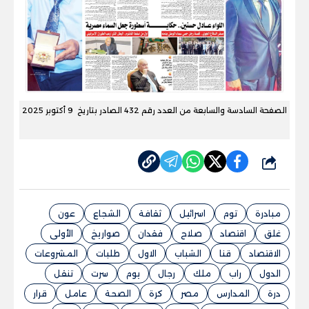
الصفحة السادسة والسابعة من العدد رقم 432 الصادر بتاريخ 9 أكتوبر 2025
شارك
مبادرة
توم
اسرائيل
ثقافة
الشجاع
عون
غلق
اقتصاد
صلاح
فقدان
صواريخ
الأولى
الاقتصاد
قنا
الشباب
الاول
طلبات
المشروعات
الدول
راب
ملك
رجال
يوم
سرت
تنقل
درة
المدارس
مصر
كرة
الصحة
عامل
قرار