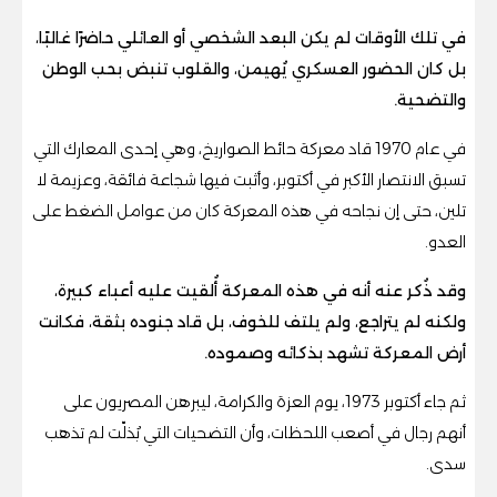
في تلك الأوقات لم يكن البعد الشخصي أو العائلي حاضرًا غالبًا،
بل كان الحضور العسكري يُهيمن، والقلوب تنبض بحب الوطن
والتضحية.
في عام 1970 قاد معركة حائط الصواريخ، وهي إحدى المعارك التي
تسبق الانتصار الأكبر في أكتوبر، وأثبت فيها شجاعة فائقة، وعزيمة لا
تلين، حتى إن نجاحه في هذه المعركة كان من عوامل الضغط على
العدو.
وقد ذُكر عنه أنه في هذه المعركة أُلقيت عليه أعباء كبيرة،
ولكنه لم يتراجع، ولم يلتف للخوف، بل قاد جنوده بثقة، فكانت
أرض المعركة تشهد بذكائه وصموده.
ثم جاء أكتوبر 1973، يوم العزة والكرامة، ليبرهن المصريون على
أنهم رجال في أصعب اللحظات، وأن التضحيات التي بُذلّت لم تذهب
سدى.