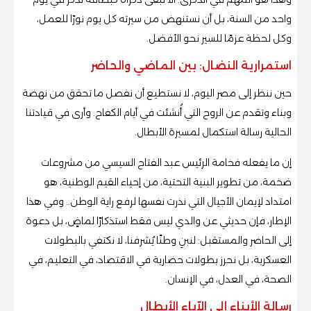
واحد من السنة، بل أن نستنهض من سيرته كل يوم نورًا للعمل،
وكل لحظة عزمًا للسير نحو الأفضل.
استمرارية النضال: بين الماضي والحاضر
حين ننظر إلى مصر اليوم، لا نستطيع أن نفصل ما تحقق من نهضة
وبناء وتقدم عن الروح التي أُنشئت في أيام الكفاح. وأرى في قيادتنا
الحالية رسالة استكمال لمسيرة الأبطال.
إن ما يفعله فخامة الرئيس عبد الفتاح السيسي من مشروعات
ضخمة، من تطوير البنية التحتية، من إحياء القيم الوطنية، هو
امتداد لإيمان الأجيال التي نذرت نفسها لرفع راية الوطن.. وفي هذا
الإطار، فإن حديثي عن والدي ليس فقط استذكارًا لماضٍ، بل دعوة
إلى الحاضر والمستقبل: لنبنِ وطنًا يُشرفنا، لا نكتفي بالبطولات
العسكرية، بل نحرز بطولات حضارية في الاقتصاد، في التعليم، في
الصحة، في العدل، في الإنسان.
رسالة الأبناء إلى الآباء الأبطال