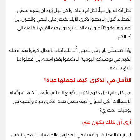
لكل أبّ لم يزل حياً، لكل أم ترعاه، ولكل جيل يُريد أن يفهم معنى
العطاء، أقول: لا تدعوا ذكرى الآباء تقتصر على النعي والحنين، بل
اجعلوها وقودًا تُحيون به الذات، ترددون فيه القيم، تنقلونه إلى
أجيالكم.
وأنا، كمُتمثّل بأبي في حديثي، أُخاطب أبناء الأبطال: كونوا سفراء تلك
القيم في بوصلتكم اليومية، لا تكتفوا بفخر اسمه، بل افعلوا ما
يليق باسمه.
التأمل في الذكرى: كيف نجعلها حياة؟
في كل عام تحل ذكرى أكتوبر، فتُرفع الأعلام، وتُلقى الكلمات، وتُقام
الاحتفالات. لكن السؤال: كيف نجعل هذه الذكرى حياة واقعية في
يوميات المصري؟
أرى أن ذلك يكون عبر:
1. التربية الوطنية الواقعية في المدارس والجامعات، لا مجرد تلقين،