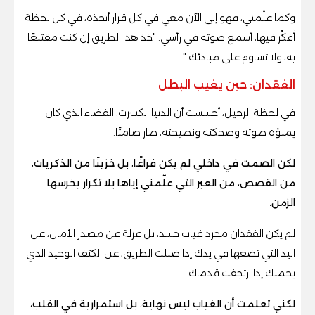
وكما علّمني، فهو إلى الآن معي في كل قرار أتخذه، في كل لحظة
أُفكّر فيها، أسمع صوته في رأسي: "خذ هذا الطريق إن كنت مقتنعًا
به، ولا تساوم على مبادئك.".
الفقدان: حين يغيب البطل
في لحظة الرحيل، أحسست أن الدنيا انكسرت. الفضاء الذي كان
يملؤه صوته وضحكته ونصيحته، صار صامتًا.
لكن الصمت في داخلي لم يكن فراغًا، بل خزينًا من الذكريات،
من القصص، من العبر التي علّمني إياها بلا تكرار يخرسها
الزمن.
لم يكن الفقدان مجرد غياب جسد، بل عزلة عن مصدر الأمان، عن
اليد التي تضعها في يدك إذا ضللت الطريق، عن الكتف الوحيد الذي
يحملك إذا ارتجفت قدماك.
لكني تعلمت أن الغياب ليس نهاية، بل استمرارية في القلب،