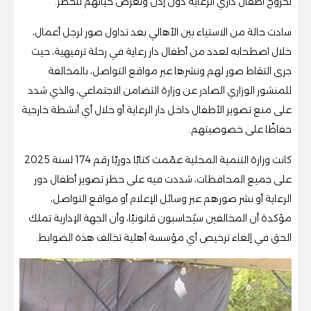
لخروج أطفال داري الرعاية دون إذن وتعرض حياتهم للخطر.
سادت حالة من الاستياء بين الأهالي بعد تداول صور لرجل أعمال،
خلال اصطحابه لعدد من أطفال دار رعاية في رحلة ترفيهية، حيث
جرى التقاط صور لهم ونشرها عبر مواقع التواصل، بالمخالفة
للمنشور الوزاري الصادر عن وزارة التضامن الاجتماعي، والذي شدد
على منع تصوير الأطفال داخل دار الرعاية أو خلال أي أنشطة خارجية
حفاظًا على خصوصيتهم.
كانت وزارة التنمية المحلية عمّمت كتابًا دوريًا رقم 174 لسنة 2025
على جميع المحافظات، شددت فيه على حظر تصوير أطفال دور
الرعاية أو نشر صورهم عبر وسائل الإعلام أو مواقع التواصل،
مؤكدة أن المخالفين سيُحاسبون قانونيًا، وأن الجهة الإدارية تملك
الحق في إلغاء ترخيص أي مؤسسة أهلية تخالف هذه الضوابط.