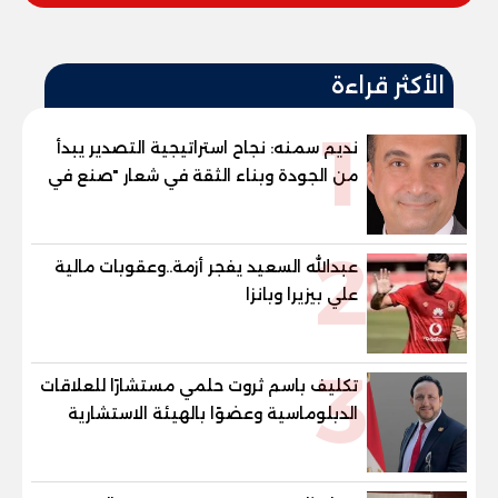
الأكثر قراءة
1
نديم سمنه: نجاح استراتيجية التصدير يبدأ
من الجودة وبناء الثقة في شعار "صنع في
مصر"
2
عبدالله السعيد يفجر أزمة..وعقوبات مالية
علي بيزيرا وبانزا
3
تكليف باسم ثروت حلمي مستشارًا للعلاقات
الدبلوماسية وعضوًا بالهيئة الاستشارية
العليا لمنظمة «جاد جمينت يوإن»