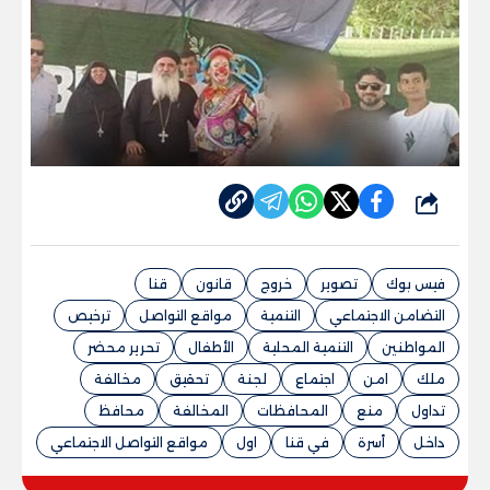
شارك
فيس بوك
تصوير
خروج
قانون
قنا
التضامن الاجتماعي
التنمية
مواقع التواصل
ترخيص
المواطنين
التنمية المحلية
الأطفال
تحرير محضر
ملك
امن
اجتماع
لجنة
تحقيق
مخالفة
تداول
منع
المحافظات
المخالفة
محافظ
داخل
أسرة
في قنا
اول
مواقع التواصل الاجتماعي