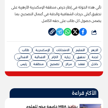
تأتي هذه الجولة في إطار حرص منطقة الإسكندرية الأزهرية على
تحقيق أعلى درجات الشفافية والدقة في أعمال التصحيح، بما
يضمن حصول كل طالب على حقه الكامل.
شارك
الازهر
التعليم
الامتحانات
الإسكندرية
طالب
لجنة
تحقيق
زيارة
التزام
الابتدائية
الابتدائي
داخل
تفقد
مركز
تصحيح
منطقة
رئيس
الأكثر قراءة
برنامج MBA جامعة مصر للعلوم