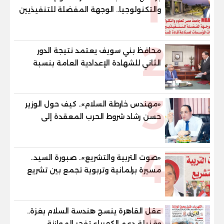
1
والتكنولوجيا.. الوجهة المفضلة للتنفيذيين
وقيادات المؤسسات لصناعة قادة
المستقبل
2
محافظ بني سويف يعتمد نتيجة الدور
الثاني للشهادة الإعدادية العامة بنسبة
79.9% نظامي ...و69.55% منازل.. و70.56%
للمهنية .. و100% للصُم وضعاف السمع
3
والنور للمكفوفين
«مهندس خارطة السلام».. كيف حول الوزير
حسن رشاد شروط الحرب المعقدة إلى
"خارطة طريق" للانسحاب والإعمار؟
4
«صوت التربية والتشريع».. صبورة السيد..
مسيرة برلمانية وتربوية تجمع بين تشريع
القوانين وصناعة الأجيال لبناء الإنسان
المصري
5
عقل القاهرة ينسج هندسة السلام بغزة..
وقنبلة دعم الكهرباء تفجر الموازنة