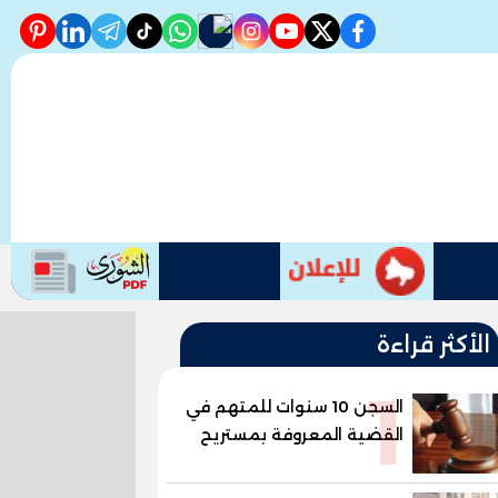
erest
linkedin
telegram
whatsapp
tiktok
instagram
nabd
youtube
twitter
facebook
الأكثر قراءة
1
السجن 10 سنوات للمتهم في
القضية المعروفة بمستريح
البيض