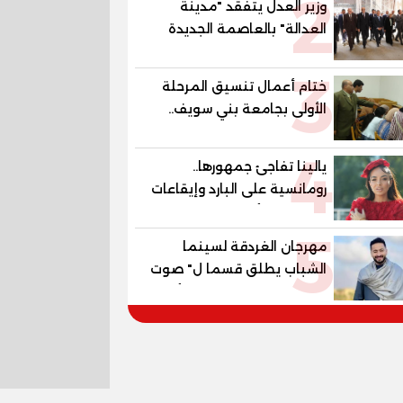
2
وزير العدل يتفقد "مدينة
العدالة" بالعاصمة الجديدة
وبرفقته رئيسا هيئة قضايا
3
الدولة وهيئة النيابة الإدارية
ختام أعمال تنسيق المرحلة
الأولى بجامعة بني سويف..
1148 طالبًا وطالبة سجلوا
4
رغباتهم
يالينا تفاجئ جمهورها..
رومانسية على البارد وإيقاعات
ساخنة في أحدث كليباتها
5
مهرجان الغردقة لسينما
الشباب يطلق قسما ل" صوت
السينما" ..وحمادة هلال أول
المكرمين