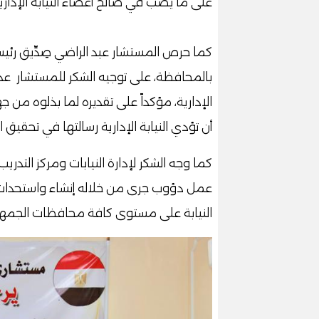
على ما يصب في صالح أعضاء النيابة الإدارية
كما حرص المستشار عبد الراضي صِدِّيق رئيس ا
بالمحافظة، على توجيه الشكر للمستشار عدنا
الإدارية، مؤكداً على تقديره لما بذلوه م
أن تؤدي النيابة الإدارية رسالتها في تحقيق ال
كما وجه الشكر لإدارة النيابات ومركز التد
عمل دؤوب جرى من خلاله إنشاء واستحداث مقا
النيابة على مستوى كافة محافظات الجمهو