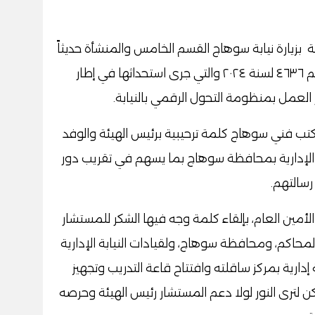
 بزيارة نيابة سوهاج القسم الخامس والمنشأة حديثاً
بقرار المستشار عدنان فنجري، وزير العدل رقم ٤٦٣٦ لسنة ٢٠٢٤ والتي جرى استحداثها في إطار
العمل بمنظومة التحول الرقمي بالنيابة.
كتب فني سوهاج كلمة ترحيبية برئيس الهيئة والوفد
ة الإدارية بمحافظة سوهاج بما يسهم في تقريب دور
رسالتهم.
أمين العام، بإلقاء كلمة وجه فيها الشكر للمستشار
لمحاكم، ومحافظة سوهاج، ولقيادات النيابة الإدارية
إدارية بمركز ساقلته وافتتاح قاعة التدريب وتجهيز
 لترى النور لولا دعم المستشار رئيس الهيئة وحرصه