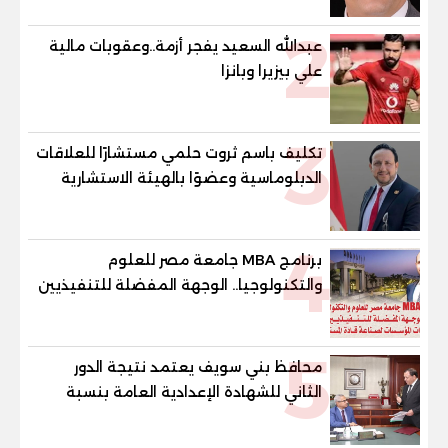
2
عبدالله السعيد يفجر أزمة..وعقوبات مالية
علي بيزيرا وبانزا
3
تكليف باسم ثروت حلمي مستشارًا للعلاقات
الدبلوماسية وعضوًا بالهيئة الاستشارية
العليا لمنظمة «جاد جمينت يوإن»
4
برنامج MBA جامعة مصر للعلوم
والتكنولوجيا.. الوجهة المفضلة للتنفيذيين
وقيادات المؤسسات لصناعة قادة
المستقبل
5
محافظ بني سويف يعتمد نتيجة الدور
الثاني للشهادة الإعدادية العامة بنسبة
79.9% نظامي ...و69.55% منازل.. و70.56%
للمهنية .. و100% للصُم وضعاف السمع