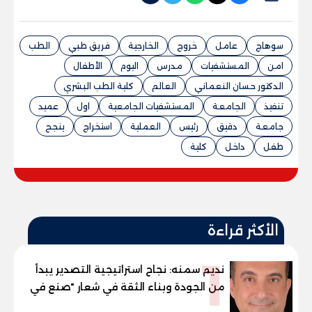
سوهاج
عامل
خروج
الخارجية
فريق طبي
الطب
امن
المستشفيات
مدرس
اليوم
الأطفال
الدكتور حسان النعماني
العالم
كلية الطب البشري
تنفيذ
الجامعة
المستشفيات الجامعية
اول
عميد
جامعة
دقيق
رئيس
العملية
استخراج
ينجح
طفل
داخل
كلية
الأكثر قراءة
1
نديم سمنه: نجاح استراتيجية التصدير يبدأ
من الجودة وبناء الثقة في شعار "صنع في
مصر"