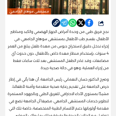
مستشفى سوهاج الجامعي
شارك
نجح فريق طبي من وحدة أمراض الجهاز الهضمي والكبد ومناظير
الأطفال، بقسم طب الأطفال بمستشفى سوهاج الجامعي، في
إجراء تدخل دقيق لاستخراج دبوس من معدة طفل يبلغ من العمر
4 سنوات، بإستخدام منظار معدة خاص بالأطفال، دون حدوث أي
مضاعفات، وقد غادر الطفل المستشفى بعد ثلاث ساعات فقط
من إجراء العملية، وهو في حالة صحية جيدة.
وصرح الدكتور حسان النعماني، رئيس الجامعة، أن هذا يأتي في إطار
حرص الجامعة على تقديم رعاية صحية متقدمة وآمنة لأطفالنا،
مشيدًا بمستوى الأداء الاحترافي للفريق الطبي وبالجهود المستمرة
لتطوير خدمات المستشفى الجامعي، مضيفا أن الجامعة تضع في
مقدمة أولوياتها دعم الأقسام الطبية المتخصصة، خاصة تلك التي
تتعامل مع الحالات الحرجة والدقيقة وذلك بما يواكب المعايير