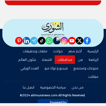
والنور للمكفوفين
pinterest
linkedin
telegram
whatsapp
tiktok
instagram
nabd
youtube
twitter
facebook
الرئيسية
أخبار مصر
حوادث
ملفات وتحقيقات
الرياضة
فن
محافظات
اقتصاد
شئون العالم
منوعات ومجتمع
فيديو و توك شو
العدد الورقي
مقالات
من نحن
سياسة الخصوصية
اتصل بنا
©2024 alshouranews.com All Rights Reserved.
Powered by