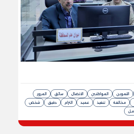
التموين
المواطنين
الاتصال
سائق
المرور
مخالفة
تنفيذ
عميد
التزام
دقيق
شخص
مل