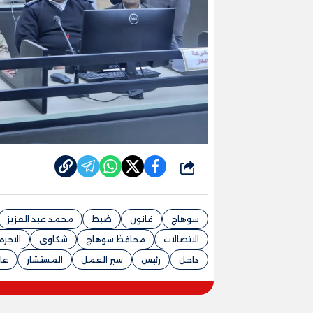
شارك
سوهاج
قانون
ضبط
محمد عبد العزيز
الاتصالات
محافظ سوهاج
شكاوى
الاجره
داخل
رئيس
سير العمل
المستشار
عا