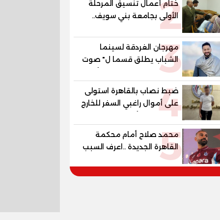
2
ختام أعمال تنسيق المرحلة
الأولى بجامعة بني سويف..
1148 طالبًا وطالبة سجلوا
3
رغباتهم
مهرجان الغردقة لسينما
الشباب يطلق قسما ل" صوت
السينما" ..وحمادة هلال أول
4
المكرمين
ضبط نصاب بالقاهرة استولى
على أموال راغبي السفر للخارج
بزعم توفير تأشيرات
5
محمد صلاح أمام محكمة
القاهرة الجديدة ..اعرف السبب