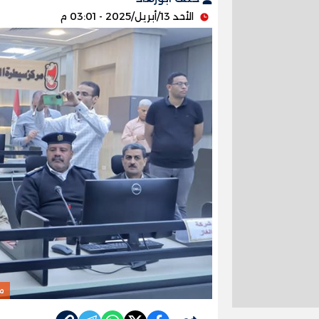
الأحد 13/أبريل/2025 - 03:01 م
م