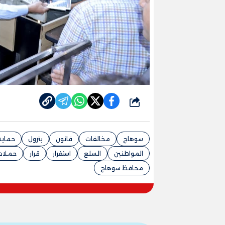
شارك
سوهاج
مخالفات
قانون
بترول
حماية
المواطنين
السلع
استقرار
قرار
حملات
محافظ سوهاج