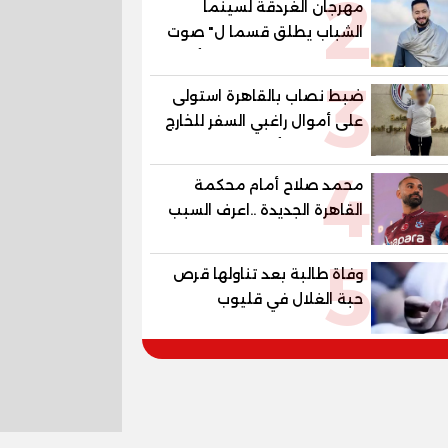
2
مهرجان الغردقة لسينما
الشباب يطلق قسما ل" صوت
السينما" ..وحمادة هلال أول
3
المكرمين
ضبط نصاب بالقاهرة استولى
على أموال راغبي السفر للخارج
بزعم توفير تأشيرات
4
محمد صلاح أمام محكمة
القاهرة الجديدة ..اعرف السبب
5
وفاة طالبة بعد تناولها قرص
حبة الغلال في قليوب