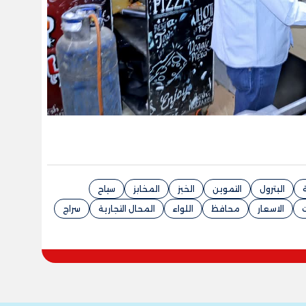
البترول
التموين
الخبز
المخابز
سياح
الاسعار
محافظ
اللواء
المحال التجارية
سراج