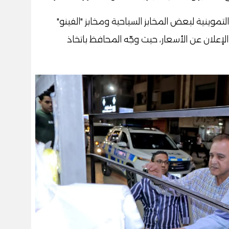
تموينية لبعض المخابز السياحية ومخابز "الفينو"
إعلان عن الأسعار، حيث وجّه المحافظ باتخاذ