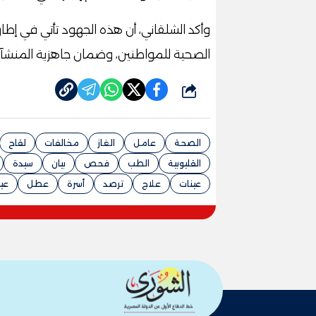
وأكد الشلقاني، أن هذه الجهود تأتي في إط
الصحية للمواطنين، وضمان جاهزية المنشآ
شارك
الصحة
عامل
الغاز
مخالفات
لقاح
القليوبية
الطب
فحص
بيان
سيدة
عينات
علاج
ترصد
أسرة
عطل
عي