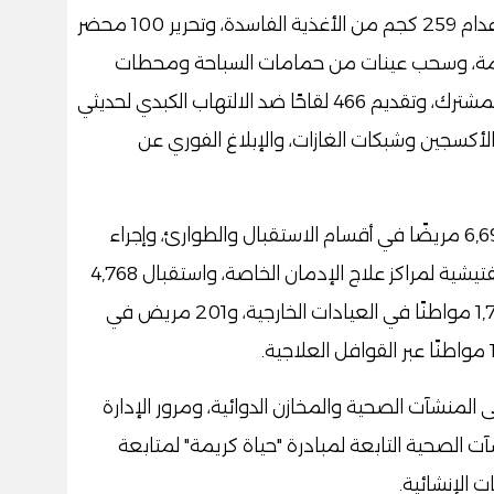
كما تم التفتيش على 144 منشأة غذائية، وإعدام 259 كجم من الأغذية الفاسدة، وتحرير 100 محضر
مخالفات جسيمة، وسحب عينات من حمامات السباحة ومحطات
مياه الشرب، واستقبال 98 عينة بالمعمل المشترك، وتقديم 466 لقاحًا ضد الالتهاب الكبدي لحديثي
الأكسجين وشبكات الغازات، والإبلاغ الفوري عن
وتابعت المديرية، أنه تم تقديم الخدمات لـ 6,694 مريضًا في أقسام الاستقبال والطوارئ، وإجراء
1,103 جلسة غسيل كلوي، وتنفيذ 38 زيارة تفتيشية لمراكز علاج الإدمان الخاصة، واستقبال 4,768
مواطنًا في المعامل الطبية، واستقبال 1,733 مواطنًا في العيادات الخارجية، و201 مريض في
المنشآت الصحية والمخازن الدوائية، ومرور الإدارة
ت الصحية التابعة لمبادرة "حياة كريمة" لمتابعة
 الإنشائية.