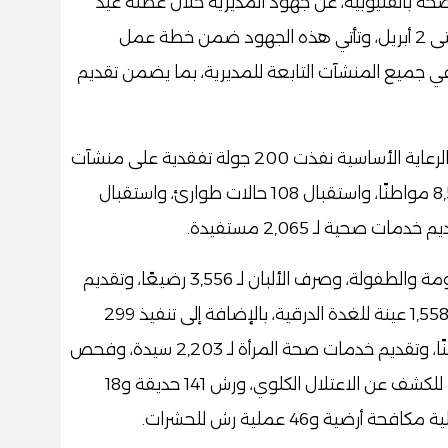
لصحة بالقليوبية، عن جهود المديرية خلال عطلة عيد
الفطر المبارك، التي امتدت من 29 مارس حتى 2 أبريل، وتأتي هذه الجهود ضمن خطة عمل
ي جميع المنشآت التابعة للمديرية، بما يضمن تقديم
وأكد وكيل الوزارة في بيان صحفي، أن إدارة الرعاية الأساسية نفذت 200 جولة تفقدية على منشآت
الرعاية الأولية، وتقديم الخدمة الطبية لـ 8,592 مواطنًا، واستقبال 108 حالات طوارئ، واستقبال
كما تم تنفيذ 70 جولة متابعة لأعمال الأمومة والطفولة، وصرف الألبان لـ 3,556 رضيعًا، وتقديم
104 خدمات فحص ما قبل الزواج، وفحص 1,558 عينة للغدة الدرقية، بالإضافة إلى تنفيذ 299
جولة متابعة، وفحص الأورام لـ 1,564 مواطنًا، وتقديم خدمات صحة المرأة لـ 2,203 سيدة، وفحص
السمع لـ 353 مولودًا، وفحص 756 مواطنًا للكشف عن الاعتلال الكلوي، ورش 141 حديقة و18