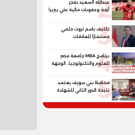
2
عبدالله السعيد يفجر
أزمة..وعقوبات مالية علي بيزيرا
وبانزا
3
تكليف باسم ثروت حلمي
مستشارًا للعلاقات
الدبلوماسية وعضوًا بالهيئة
4
الاستشارية العليا لمنظمة
برنامج MBA جامعة مصر
«جاد جمينت يوإن»
للعلوم والتكنولوجيا.. الوجهة
المفضلة للتنفيذيين وقيادات
5
المؤسسات لصناعة قادة
محافظ بني سويف يعتمد
المستقبل
نتيجة الدور الثاني للشهادة
الإعدادية العامة بنسبة
79.9% نظامي ...و69.55%
منازل.. و70.56% للمهنية ..
و100% للصُم وضعاف السمع
والنور للمكفوفين