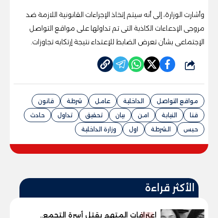
وأشارت الوزارة، إلى أنه سيتم إتخاذ الإجراءات القانونية اللازمة ضد
مروجى الإدعاءات الكاذبة التى تم تداولها على مواقع التواصل
الإجتماعى بشأن تعرض الضابط للإعتداء نتيجة إرتكابه تجاوزات.
شارك
مواقع التواصل
الداخلية
عامل
شرطة
قانون
قنا
النيابة
امن
بيان
تحقيق
تداول
حادث
حبس
الشرطة
اول
وزارة الداخلية
الأكثر قراءة
اعترافات المتهم بقتل أسرة التجمع..