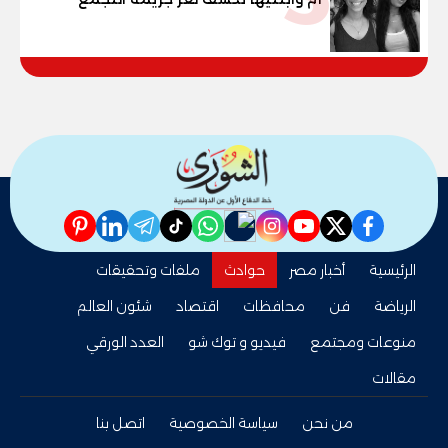
الخامس
pinterest
linkedin
telegram
whatsapp
tiktok
instagram
nabd
youtube
twitter
facebook
الرئيسية
أخبار مصر
حوادث
ملفات وتحقيقات
الرياضة
فن
محافظات
اقتصاد
شئون العالم
منوعات ومجتمع
فيديو و توك شو
العدد الورقي
مقالات
من نحن
سياسة الخصوصية
اتصل بنا