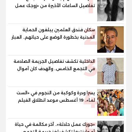
1
تفاصيل الساعات الأخيرة من «زوجك عمل
حادثة» حتى إطلاق النار
2
سكان فندق العلمين يبلغون الحماية
المدنية بخطورة الوضع على حياتهم.. العبار
لا يسمح لنا بدخول بيوتنا إلا من الجراج
ومخاوف من كارثة حال اندلاع حريق
3
الداخلية تكشف تفاصيل الجريمة الصادمة
في التجمع الخامس.. والهدف كان أموال
وسبائك ذهبية.
4
يسرا ودرة وكوكبة من النجوم في «الست
لما».. 19 أغسطس موعد انطلاق الفيلم
بدور العرض ضمن موسم صيف 2026
5
«جوزك عمل حادثة».. آخر مكالمة في حياة
أم وابنتيها تكشف لغز جريمة التجمع