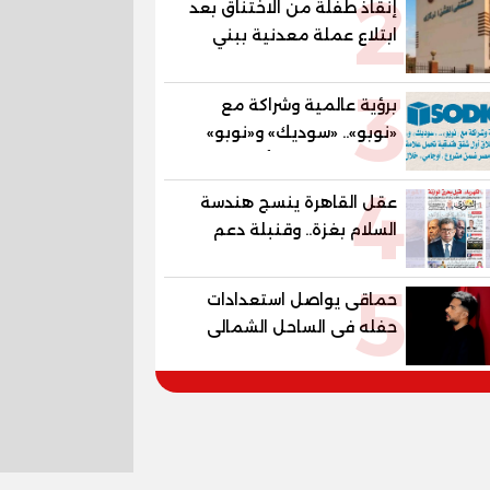
2
إنقاذ طفلة من الاختناق بعد
ابتلاع عملة معدنية ببني
سويف
3
برؤية عالمية وشراكة مع
«نوبو».. «سوديك» و«نوبو»
تستعدان لإطلاق أول شقق
4
فندقية تحمل علامة "نوبو"
عقل القاهرة ينسج هندسة
العالمية في مصر ضمن
السلام بغزة.. وقنبلة دعم
مشروع «أوجامي» خلال أيام
الكهرباء تفجر الموازنة
5
حماقى يواصل استعدادات
حفله فى الساحل الشمالى
الجمعة