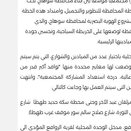
ً مجتمعياً موسعاً بين أبناء محافظة سوهاج، تحت
ة المحافظة للتطوير والتجميل، وامتداد هذه الخطة
 مشروع الهوية البصرية لمحافظة سوهاج، والذي
ظة لوضعها على الخريطة السياحية، وتحسين جودة
دينها الرئيسية.
ة باختيار عدد من الميادين والشوارع، التي يتم سيتم
وضعت لها معايير محددة منها "توافد أكبر قدر من
عالية، درجة استعداد المشاركة المجتمعية"، وانتهت
ين التى سيتم العمل بها وجاءت كالتالي:
 مزلقان عبد الآخر وحتى محطة سكة حديد طهطا شارع
ن الثورة، شارع صلاح سالم سور موقف غرب طهطا).
ع، مدخل الوحدة المحلية لقرية الروافع المؤدى الى