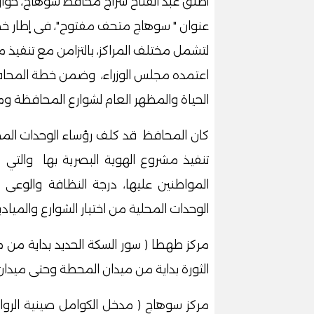
أطلق عبد الفتاح سراج محافظ سوهاج، حوارا
عنوان " سوهاج متحف مفتوح"، فى إطار خط
لتشمل مختلف المراكز، بالتزامن مع تنفيذ
اعتمده مجلس الوزراء، وضمن خطة المحاف
الحياة والمظهر العام لشوارع المحافظة وميا
كان المحافظ قد كلف رؤساء الوحدات المحلي
تنفيذ مشروع الهوية البصرية بها والتي 
المواطنين عليها، درجة النظافة والوعى 
الوحدات المحلية من اختيار الشوارع والمياد
مركز طهطا ( سور السكة الحديد بداية من
الثورة بداية من ميدان المحطة وحتى ميدا
مركز سوهاج ( مدخل الكوامل صينية الرواف