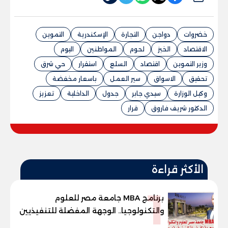
خضروات
دواجن
التجارة
الإسكندرية
التموين
الاقتصاد
الخبز
لحوم
المواطنين
اليوم
وزير التموين
اقتصاد
السلع
استقرار
حي شرق
تحقيق
الاسواق
سير العمل
باسعار مخفضة
وكيل الوزارة
سيدي جابر
جدول
الداخلية
تعزيز
الدكتور شريف فاروق
قرار
الأكثر قراءة
1
برنامج MBA جامعة مصر للعلوم
والتكنولوجيا.. الوجهة المفضلة للتنفيذيين
وقيادات المؤسسات لصناعة قادة