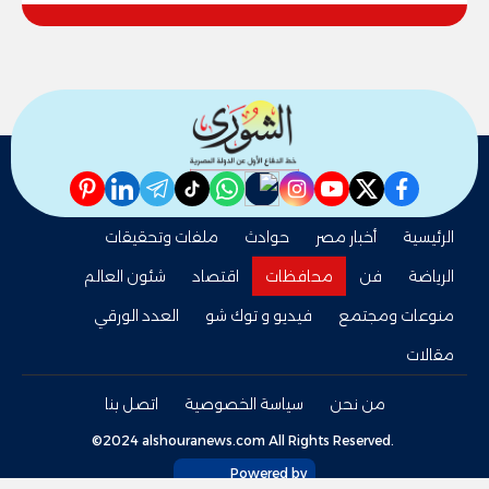
pinterest
linkedin
telegram
whatsapp
tiktok
instagram
nabd
youtube
twitter
facebook
الرئيسية
أخبار مصر
حوادث
ملفات وتحقيقات
الرياضة
فن
محافظات
اقتصاد
شئون العالم
منوعات ومجتمع
فيديو و توك شو
العدد الورقي
مقالات
من نحن
سياسة الخصوصية
اتصل بنا
©2024 alshouranews.com All Rights Reserved.
Powered by