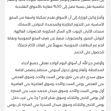
تنافسية تقل بنسبة تصل إلى 30% مقارنة بالأسواق التقليدية.
وأشار وكيل الوزارة، إلى أن الأسواق تقدم تشكيلة واسعة من السلع
الأساسية، من اللحوم الطازجة والمجمدة، الدواجن، الأسماك،
منتجات الألبان، الزيوت، الأرز، السكر، المكرونة، الخضروات، الفاكهة،
التوابل، التمور، والمخبوزات، فضلا عن صرف السلع التموينية ونقاط
الخبز عبر البطاقات التموينية، تسهيلاً على الفئات الأكثر احتياجًا
للحصول على الدعم.
وأوضح حرز الله، أن أسواق اليوم الواحد تغطي جميع أحياء
المحافظة، وتُقام وفق جدول أسبوعي منتظم يتضمن اقامة
سوق سيدي جابر بحي شرق يومي السبت والأحد، وسوق العجمي
بحي العجمي يومي السبت والأحد، وسوق العامرية بحي العامرية
أول يومي السبت والأحد، وسوق ميدان محمد نجيب بحي المنتزه
أول يومي الاثنين والثلاثاء، وسوق بشاير الخير 1 و2 بحي غرب خلال
يومي الاثنين والثلاثاء، وسوق ميدان المندرة بحي المنتزه ثان يومي