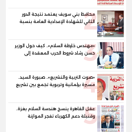
المستقبل
2
محافظ بني سويف يعتمد نتيجة الدور
الثاني للشهادة الإعدادية العامة بنسبة
79.9% نظامي ...و69.55% منازل.. و70.56%
للمهنية .. و100% للصُم وضعاف السمع
3
والنور للمكفوفين
«مهندس خارطة السلام».. كيف حول الوزير
حسن رشاد شروط الحرب المعقدة إلى
"خارطة طريق" للانسحاب والإعمار؟
4
«صوت التربية والتشريع».. صبورة السيد..
مسيرة برلمانية وتربوية تجمع بين تشريع
القوانين وصناعة الأجيال لبناء الإنسان
المصري
5
عقل القاهرة ينسج هندسة السلام بغزة..
وقنبلة دعم الكهرباء تفجر الموازنة