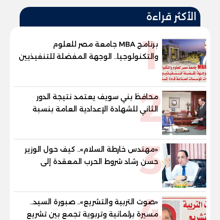
الأكثر قراءة
1
برنامج MBA جامعة مصر للعلوم
والتكنولوجيا.. الوجهة المفضلة للتنفيذيين
وقيادات المؤسسات لصناعة قادة
المستقبل
2
محافظ بني سويف يعتمد نتيجة الدور
الثاني للشهادة الإعدادية العامة بنسبة
79.9% نظامي ...و69.55% منازل.. و70.56%
للمهنية .. و100% للصُم وضعاف السمع
3
والنور للمكفوفين
«مهندس خارطة السلام».. كيف حول الوزير
حسن رشاد شروط الحرب المعقدة إلى
"خارطة طريق" للانسحاب والإعمار؟
4
«صوت التربية والتشريع».. صبورة السيد..
مسيرة برلمانية وتربوية تجمع بين تشريع