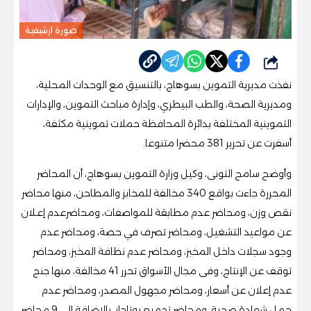
صورة ارشيفية
شارك
نفذت مديرية التموين بسوهاج، بالتنسيق مع الوحدات المحلية،
ومديرية الصحة، والطب البيطري، وإدارة مباحث التموين، والإدارات
التموينية المختلفة بدائرة المحافظة حملات تموينية مكثفة،
أسفرت عن تحرير 381 محضرا متنوعا.
وأوضح سامح التونى، وكيل وزارة التموين بسوهاج، أن المحاضر
المحررة جاءت بواقع 340 مخالفة للمخابز والمطاحن، منها محاضر
نقص وزن، ومحاضر عدم مطابقة للمواصفات، ومحاضرعدم إعـلان
عن مواعيد التشغيل، ومحاضر تصرف في حصة، ومحاضر عدم
وجود سجلات داخل المخبز، ومحاضر عدم نظافة المخبز، ومحاضر
توقف عن الإنتاج، وفى مجال الأسواق تحرر 41 مخالفة، منها جنح
عدم إعلان عن أسعار، ومحاضر مجهول المصدر، ومحاضر عدم
حمل شهادة صحية، ومحاضر تجميع بوتاجاز، بالإضافة إلى 9 محاضر