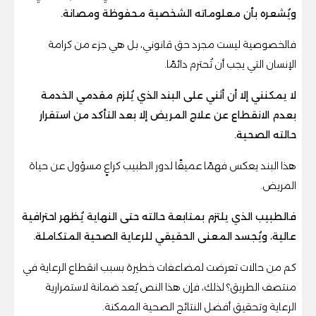
ويُشعره بأن معلوماته الشخصية محفوظة ومصانة.
فالخصوصية ليست مجرد حق قانوني، بل هي جزء من كرامة
الإنسان التي يجب أن تُحترم دائمًا.
لا يمكنني إلا أن أثني على البند الذي يُلزم مقدمي الخدمة
بعدم الانقطاع عن علاج المريض إلا بعد التأكد من استقرار
حالته الصحية.
هذا البند يعكس فهمًا عميقًا لدور الطبيب كراعٍ مسؤول عن حياة
المريض.
فالطبيب الذي يلتزم بمتابعة حالته حتى النهاية يُظهر احترافية
عالية، ويُجسد المعنى الحقيقي للرعاية الصحية المتكاملة.
كم من حالات تعرضت لمضاعفات خطيرة بسبب انقطاع الرعاية في
منتصف الطريق؟ لذلك، فإن هذا النص يُعد ضمانة لاستمرارية
الرعاية وتحقيق أفضل النتائج الصحية الممكنة.