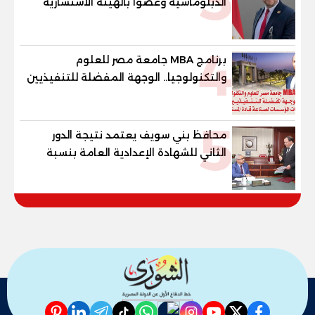
3
الدبلوماسية وعضوًا بالهيئة الاستشارية
العليا لمنظمة «جاد جمينت يوإن»
4
برنامج MBA جامعة مصر للعلوم
والتكنولوجيا.. الوجهة المفضلة للتنفيذيين
وقيادات المؤسسات لصناعة قادة
المستقبل
5
محافظ بني سويف يعتمد نتيجة الدور
الثاني للشهادة الإعدادية العامة بنسبة
79.9% نظامي ...و69.55% منازل.. و70.56%
للمهنية .. و100% للصُم وضعاف السمع
والنور للمكفوفين