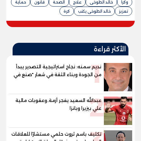
وكرا
خالد الطوخى
علاج
الصحة
قانون
حماية
تعزيز
خالد الطوخى يكتب
كرة
الأكثر قراءة
1
نديم سمنه: نجاح استراتيجية التصدير يبدأ
من الجودة وبناء الثقة في شعار "صنع في
مصر"
2
عبدالله السعيد يفجر أزمة..وعقوبات مالية
علي بيزيرا وبانزا
تكليف باسم ثروت حلمي مستشارًا للعلاقات