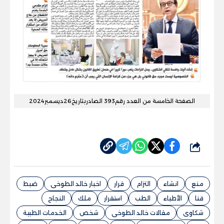
الصفحة الخامسة من العدد رقم393 الصادربتاريخ26ديسمبر2024
شارك
منع
انشاء
التزام
قرار
اخبار خالد الطوخى
ضبط
قنا
الأطباء
الطب
استقرار
ملك
النجاح
شكاوى
مقالات خالد الطوخى
شخص
الخدمات الطبية