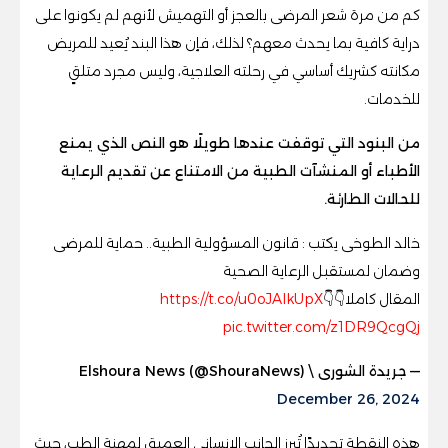
كم من مرة شعر المرضى بالعجز أو التهميش لأنهم لم يكونوا على
دراية كافية بما يحدث معهم؟ لذلك، فإن هذا البند يُعيد للمريض
مكانته كشريك أساسي في رحلته العلاجية، وليس مجرد متلقٍ
للخدمات.
من البنود التي توقفت عندها طويلًا هو النص الذي يمنع
الأطباء أو المنشآت الطبية من الامتناع عن تقديم الرعاية
للحالات الطارئة.
خالد الطوخى يكتب : قانون المسؤولية الطبية.. حماية للمرضى
وضمان لمستقبل الرعاية الصحية
المقال كاملا👇👇
https://t.co/u0oJAlkUpX
pic.twitter.com/z1DR9QcgQj
— جريدة الشورى \ Elshoura News (@ShouraNews)
December 26, 2024
هذه النقطة تحديدًا تُبرز الجانب الإنساني العميق لمهنة الطب، حيث