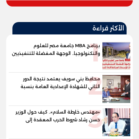
الأكثر قراءة
1
برنامج MBA جامعة مصر للعلوم
والتكنولوجيا.. الوجهة المفضلة للتنفيذيين
وقيادات المؤسسات لصناعة قادة
المستقبل
2
محافظ بني سويف يعتمد نتيجة الدور
الثاني للشهادة الإعدادية العامة بنسبة
79.9% نظامي ...و69.55% منازل.. و70.56%
للمهنية .. و100% للصُم وضعاف السمع
3
والنور للمكفوفين
«مهندس خارطة السلام».. كيف حول الوزير
حسن رشاد شروط الحرب المعقدة إلى
"خارطة طريق" للانسحاب والإعمار؟