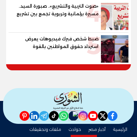
4
«صوت التربية والتشريع».. صبورة السيد..
مسيرة برلمانية وتربوية تجمع بين تشريع
القوانين وصناعة الأجيال لبناء الإنسان
المصري
5
ضبط شخص فبرك فيديوهات يعرض
استرداد حقوق المواطنين بالقوة
pinterest
linkedin
telegram
whatsapp
tiktok
instagram
nabd
youtube
twitter
facebook
الرئيسية
أخبار مصر
حوادث
ملفات وتحقيقات