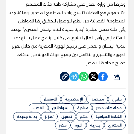
وحرصا من وزارة العدل علي مشاركة كافة فئات المجتمع
وتلاحمهم مع القضاة كنسيج واحد للمجتمع المصري، وما تشهده
المنظومة القضائية من تطور للوصول لتحقيق رضا المواطن
يأتي ذلك ضمن مبادرة "بداية جديدة لبناء الإنسان المصرى" بهدف
الاستثمار في رأس المال البشري من خلال برنامج عمل يستهدف
تنمية الإنسان والعمل على ترسيخ الهوية المصرية من خلال تعزيز
الجهود والتنسيق والتكامل بين جميع جهات الدولة في مختلف
جميع محافظات مصر.
شارك
قانون
محكمة
الإسكندرية
الاستثمار
محافظات مصر
مبادرة
المواطنين
القضاء
القيادة السياسية
حكم
تحقيق
تعزيز
بداية جديدة
المصري
بشرية
اليوم
مصر