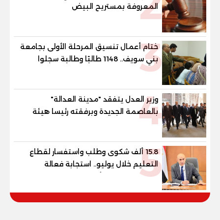
2
المعروفة بمستريح البيض
3
ختام أعمال تنسيق المرحلة الأولى بجامعة
بني سويف.. 1148 طالبًا وطالبة سجلوا
رغباتهم
4
وزير العدل يتفقد "مدينة العدالة"
بالعاصمة الجديدة وبرفقته رئيسا هيئة
قضايا الدولة وهيئة النيابة الإدارية
5
15.8 ألف شكوى وطلب واستفسار لقطاع
التعليم خلال يوليو.. استجابة فعالة
لشكاوى الطلاب وأولياء الأمور