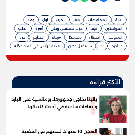
زيارة
المحافظات
مقر
الحزب
اول
وفد
المواطنين
فيفا
حزب مستقبل وطن
أسرة
الطب
المنوفية
احتفال
محافظ
سيناء
التعليم
درة
مبادرة
ادا
مستقبل وطن
هدية الرئيس في المحافظة
الأكثر قراءة
1
يالينا تفاجئ جمهورها.. رومانسية على البارد
وإيقاعات ساخنة في أحدث كليباتها
السجن 10 سنوات للمتهم في القضية