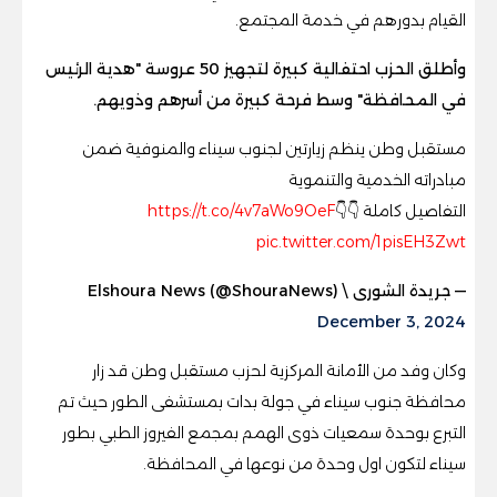
القيام بدورهم في خدمة المجتمع.
وأطلق الحزب احتفالية كبيرة لتجهيز 50 عروسة "هدية الرئيس
في المحافظة" وسط فرحة كبيرة من أسرهم وذويهم.
مستقبل وطن ينظم زيارتين لجنوب سيناء والمنوفية ضمن
مبادراته الخدمية والتنموية
التفاصيل كاملة 👇👇
https://t.co/4v7aWo9OeF
pic.twitter.com/1pisEH3Zwt
— جريدة الشورى \ Elshoura News (@ShouraNews)
December 3, 2024
وكان وفد من الأمانة المركزية لحزب مستقبل وطن قد زار
محافظة جنوب سيناء في جولة بدات بمستشفى الطور حيث تم
التبرع بوحدة سمعيات ذوى الهمم بمجمع الفيروز الطبي بطور
سيناء لتكون اول وحدة من نوعها في المحافظة.