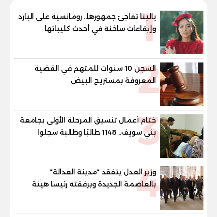
1
يالينا تفاجئ جمهورها.. رومانسية على البارد
وإيقاعات ساخنة في أحدث كليباتها
2
السجن 10 سنوات للمتهم في القضية
المعروفة بمستريح البيض
3
ختام أعمال تنسيق المرحلة الأولى بجامعة
بني سويف.. 1148 طالبًا وطالبة سجلوا
رغباتهم
4
وزير العدل يتفقد "مدينة العدالة"
بالعاصمة الجديدة وبرفقته رئيسا هيئة
قضايا الدولة وهيئة النيابة الإدارية