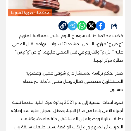
محكمة - صورة تعبيرية
شارك
قضت محكمة جنايات سوهاج، اليوم الاثنين، بمعاقبة المتهم
"ع.ص.ع" مزارع، بالسجن المشدد 10 سنوات لاتهامه بقتل المجنى
عليه "ا.ش.م" والشروع في قتل المجنى عليهما "ع.ص"و"م.س"
بدائرة مركز البلينا.
صدر الحكم برئاسة المستشار حازم شوقى عقيل، وعضوية
المستشارين مصطفى كمال، وبلال فتحى، بأمانة سر عصام
حسانين.
تعود أحداث القضية إلى عام 2021 بدائرة مركز البلينا، عندما تلقت
أجهزة الأمن بلاغا من مركز البلينا، بمقتل المجنى عليه بعد إصابته
بطلقات نارية ووصوله إلى المستشفى جثة هامدة، وكشفت
التحريات أن المتهم وراء إرتكاب الواقعة بسبب خلافات سابقة بين