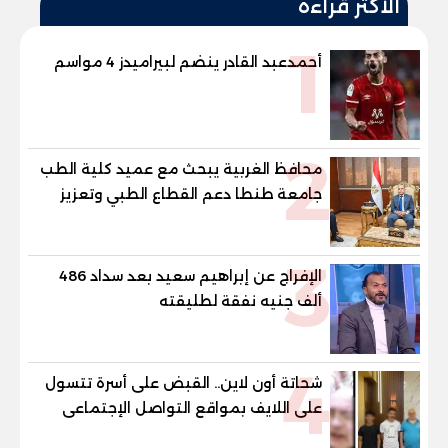
الأكثر قراءة
1
أحمدعبد القادر ينضم لبيراميدز 4 مواسم
2
محافظ الغربية يبحث مع عميد كلية الطب
جامعة طنطا دعم القطاع الطبي وتعزيز
الاستفادة من الخبرات الأكاديمية
3
الإفراج عن إبراهيم سعيد بعد سداد 486
ألف جنيه نفقة لطليقته
4
شحاتة أون لاين.. القبض على أسرة تتسول
على اللايف بمواقع التواصل الإجتماعى