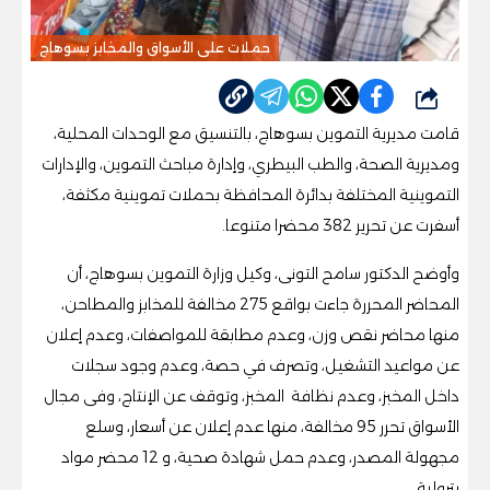
حملات على الأسواق والمخابز بسوهاج
شارك
قامت مديرية التموين بسوهاج، بالتنسيق مع الوحدات المحلية،
ومديرية الصحة، والطب البيطري، وإدارة مباحث التموين، والإدارات
التموينية المختلفة بدائرة المحافظة بحملات تموينية مكثفة،
أسفرت عن تحرير 382 محضرا متنوعا.
وأوضح الدكتور سامح التونى، وكيل وزارة التموين بسوهاج، أن
المحاضر المحررة جاءت بواقع 275 مخالفة للمخابز والمطاحن،
منها محاضر نقص وزن، وعدم مطابقة للمواصفات، وعدم إعلان
عن مواعيد التشغيل، وتصرف في حصة، وعدم وجود سجلات
داخل المخبز، وعدم نظافة المخبز، وتوقف عن الإنتاج، وفى مجال
الأسواق تحرر 95 مخالفة، منها عدم إعلان عن أسعار، وسلع
مجهولة المصدر، وعدم حمل شهادة صحية، و 12 محضر مواد
بترولية.