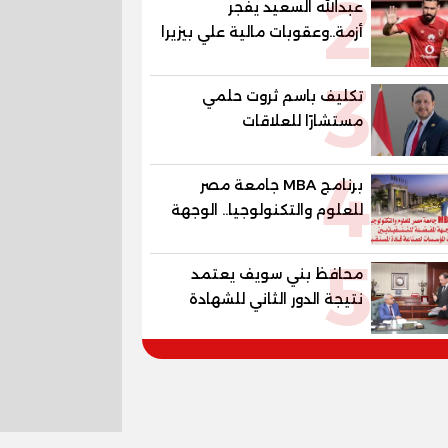
2
عبدالله السعيد يفجر
أزمة..وعقوبات مالية علي بيزيرا
وبانزا
3
تكليف باسم ثروت حلمي
مستشارًا للعلاقات
الدبلوماسية وعضوًا بالهيئة
4
الاستشارية العليا لمنظمة
برنامج MBA جامعة مصر
«جاد جمينت يوإن»
للعلوم والتكنولوجيا.. الوجهة
المفضلة للتنفيذيين وقيادات
5
المؤسسات لصناعة قادة
محافظ بني سويف يعتمد
المستقبل
نتيجة الدور الثاني للشهادة
الإعدادية العامة بنسبة
79.9% نظامي ...و69.55%
منازل.. و70.56% للمهنية ..
و100% للصُم وضعاف السمع
والنور للمكفوفين