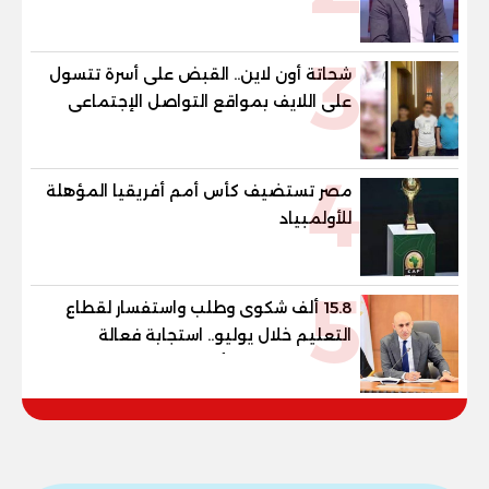
سعيد، لاعب الأهلي ومنتخب مصر السابق،
إجراءات خروجه من قسم شرطة مدينة نصر،
3
عقب سداد مبلغ 486 ألف جنيه قيمة
شحاتة أون لاين.. القبض على أسرة تتسول
المتجمد من نفقة مصروفا
على اللايف بمواقع التواصل الإجتماعى
4
مصر تستضيف كأس أمم أفريقيا المؤهلة
للأولمبياد
5
15.8 ألف شكوى وطلب واستفسار لقطاع
التعليم خلال يوليو.. استجابة فعالة
لشكاوى الطلاب وأولياء الأمور