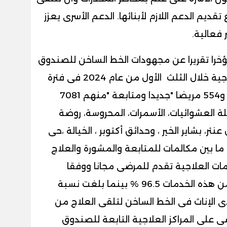
ديم الدعم اللازم لأبنائها. الدعم الأسرى يعزز
 فعالية.
خرا تقريرا عن مجهودات الخط الساخن للصندوق
" 16023" حيث تم تقديم الخدمات العلاجية خلال الثلث الأول من عام 2024 فى فترة
من يناير حتى أبريل 2024 لعدد 51 ألفا و554 مريضا "جديدا ومتابعة "منهم 7081
ة العشوائيات، الأسمرات، المحروسة، روضة
تر، بشاير الخير ، وحدائق أكتوبر ، الخيالة ،حى
ا بين مكالمات للمتابعة والمشورة والعلاج
مات العلاجية تقدم للمرضى مجانا ووفقا
للمعايير الدولية، وبلغت نسبة الذكور من هذه الخدمات 96.5 % بينما بلغت نسبة
لثقة لدى الإناث فى الخط الساخن لتلقى العلاج من
ى على المراكز العلاجية التابعة للصندوق