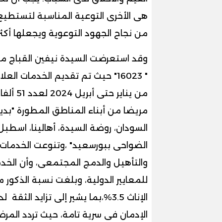
هى الأخرى التوعية المناسبة لتستطيع تق
من نجاح الجهود التوعوية ويجعلها أكثر
وقد استعرضت السيدة نيفين القباج مؤ
مريضا من أبناء المناطق المطورة "بديل
السودان، روضة السيدة، أهالينا، اسطبل عن
الضواحى ببورسعيد" ،وتنوعت الخدمات م
والتأهيل والدمج المجتمعى، وأن الخد
الإناث 3.5%،بما يشير إلى تزايد ا
الإدمان فى سرية تامة، حيث تردد المرض