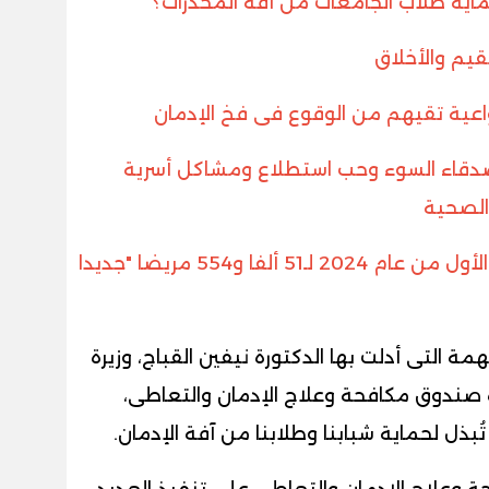
اية طلاب الجامعات من آفة المخدرات؟
لقيم والأخلاق
واعية تقيهم من الوقوع فى فخ الإدمان
صدقاء السوء وحب استطلاع ومشاكل أسرية
الصحية
- تقديم الخدمات العلاجية خلال الثلث الأول من عام 2024 لـ51 ألفا و554 مريضا "جديدا
ة التى أدلت بها الدكتورة نيفين القباج، وزيرة
 صندوق مكافحة وعلاج الإدمان والتعاطى،
ذل لحماية شبابنا وطلابنا من آفة الإدمان.
 وعلاج الإدمان والتعاطى على تنفيذ العديد