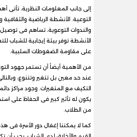
إلى جانب المعلومات النظرية، تأتى أه
التوعية. الأنشطة الرياضية والثقافية وا
والندوات التوعوية، تساهم فى توصيل الر
الأنشطة توفر بيئة إيجابية للشباب للت
على مقاومة الضغوطات السلبية.
من الأهمية أيضاً أن تستمر جهود الت
عند حد معين بل تتغير وتتنوع، وبالتال
التكيف مع المتغيرات. وجود مراكز دائ
يكون له تأثير كبير فى الحفاظ على است
من الطلاب.
كما لا يمكننا إغفال دور الأسرة فى هذه
القيم والأخلاق لدى الشباب. يجب أن ت