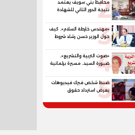
2
محافظ بني سويف يعتمد
المستقبل
نتيجة الدور الثاني للشهادة
الإعدادية العامة بنسبة
3
79.9% نظامي ...و69.55%
«مهندس خارطة السلام».. كيف
منازل.. و70.56% للمهنية ..
حول الوزير حسن رشاد شروط
و100% للصُم وضعاف السمع
الحرب المعقدة إلى "خارطة
والنور للمكفوفين
4
طريق" للانسحاب والإعمار؟
«صوت التربية والتشريع»..
صبورة السيد.. مسيرة برلمانية
وتربوية تجمع بين تشريع
5
القوانين وصناعة الأجيال لبناء
ضبط شخص فبرك فيديوهات
الإنسان المصري
يعرض استرداد حقوق
المواطنين بالقوة