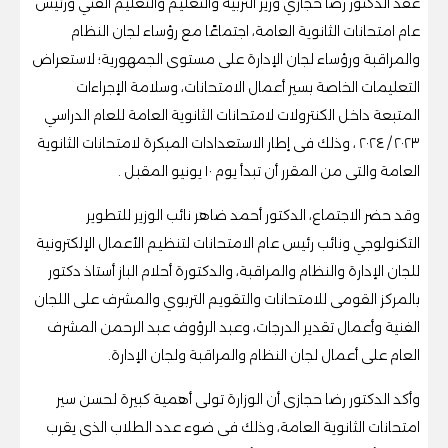
عقد الدكتور رضا حجازي وزير التربية والتعليم والتعليم الفني ورئيس
عام امتحانات الثانوية العامة، اجتماعًا مع رؤساء لجان النظام
والمراقبة ورؤساء لجان الإدارة على مستوى الجمهورية؛ لاستعراض
التعليمات الخاصة بسير أعمال الامتحانات، وسلامة الإجراءات
المتبعة داخل الكنترولات لامتحانات الثانوية العامة للعام الدراسي
٢٠٢٣ / ٢٠٢٤ ، وذلك فى إطار الاستعدادات المبكرة لامتحانات الثانوية
العامة والتى من المقرر أن تبدأ يوم ١٠ يونيو المقبل .
وقد حضر الاجتماع، الدكتور أحمد ضاهر نائب الوزير للتطوير
التكنولوجي ونائب رئيس عام الامتحانات لتنظيم الأعمال الإلكترونية
للجان الإدارة والنظام والمراقبة، والدكتورة أحلام الباز أستاذ دكتور
بالمركز القومى للامتحانات والتقويم التربوي والمشرف على اللجان
الفنية وأعمال تقدير الدرجات، وعبد الرؤوف عبد الرحمن المشرف
العام على أعمال لجان النظام والمراقبة ولجان الإدارة.
وأكد الدكتور رضا حجازى أن الوزارة تولى أهمية كبيرة لحسن سير
امتحانات الثانوية العامة، وذلك فى ضوء عدد الطلاب الذى يقرب