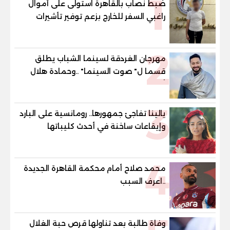
1
ضبط نصاب بالقاهرة استولى على أموال
راغبي السفر للخارج بزعم توفير تأشيرات
2
مهرجان الغردقة لسينما الشباب يطلق
قسما ل" صوت السينما" ..وحمادة هلال
أول المكرمين
3
يالينا تفاجئ جمهورها.. رومانسية على البارد
وإيقاعات ساخنة في أحدث كليباتها
4
محمد صلاح أمام محكمة القاهرة الجديدة
..اعرف السبب
وفاة طالبة بعد تناولها قرص حبة الغلال