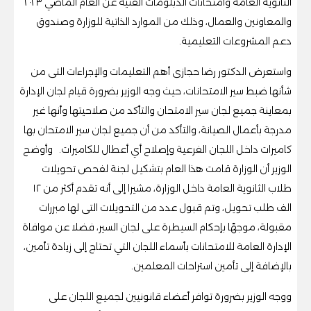
الثانوية العامة وامتحانات الدبلومات الفنية عن العام الماضي ٢٠٢٣
والمعاونين والعمال، وذلك من الموارد الذاتية للوزارة وصندوق
دعم المشروعات التعليمية.
واستعرض الدكتور رضا حجازى أهم التعليمات والإجراءات التى من
شأنها ضبط سير الامتحانات، حيث وجه الوزير بضرورة قيام لجان الإدارة
بمعاينة جميع لجان سير الامتحان والتأكد من صلاحيتها وأنها غير
مدرجة بأعمال الصيانة، والتأكد من أن جميع لجان سير الامتحان بها
كاميرات داخل اللجان الفرعية وإصلاح أي أعطال للكاميرات. وأوضح
الوزير أن الوزارة قامت هذا العام بتشكيل لجنة لفحص تحويلات
طلاب الثانوية العامة داخل الوزارة، مشيرا إلى أنه تقدم أكثر من ١٢
الف طلب تحويل، وتم قبول عدد من التحويلات التى لها مبررات
مقبولة، موجهًا بإحكام السيطرة على لجان السير، فضلا عن موافاة
الإدارة العامة للامتحانات بأسماء اللجان التي تحتاج إلى زيادة تأمين،
بالإضافة إلى تأمين استراحات المعلمين.
ووجه الوزير بضرورة توافر أعضاء قانونيين لجميع اللجان على