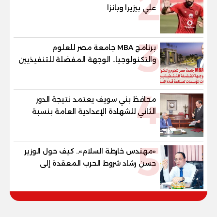
2
علي بيزيرا وبانزا
3
برنامج MBA جامعة مصر للعلوم
والتكنولوجيا.. الوجهة المفضلة للتنفيذيين
وقيادات المؤسسات لصناعة قادة
المستقبل
4
محافظ بني سويف يعتمد نتيجة الدور
الثاني للشهادة الإعدادية العامة بنسبة
79.9% نظامي ...و69.55% منازل.. و70.56%
للمهنية .. و100% للصُم وضعاف السمع
5
والنور للمكفوفين
«مهندس خارطة السلام».. كيف حول الوزير
حسن رشاد شروط الحرب المعقدة إلى
"خارطة طريق" للانسحاب والإعمار؟