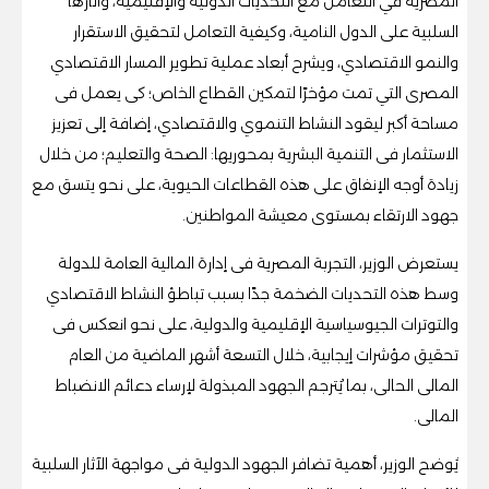
المصرية في التعامل مع التحديات الدولية والإقليمية، وآثارها
السلبية على الدول النامية، وكيفية التعامل لتحقيق الاستقرار
والنمو الاقتصادي، ويشرح أبعاد عملية تطوير المسار الاقتصادي
المصرى التي تمت مؤخرًا لتمكين القطاع الخاص؛ كى يعمل فى
مساحة أكبر ليقود النشاط التنموي والاقتصادي، إضافة إلى تعزيز
الاستثمار فى التنمية البشرية بمحوريها: الصحة والتعليم؛ من خلال
زيادة أوجه الإنفاق على هذه القطاعات الحيوية، على نحو يتسق مع
جهود الارتقاء بمستوى معيشة المواطنين.
يستعرض الوزير، التجربة المصرية فى إدارة المالية العامة للدولة
وسط هذه التحديات الضخمة جدًا بسبب تباطؤ النشاط الاقتصادي
والتوترات الجيوسياسية الإقليمية والدولية، على نحو انعكس فى
تحقيق مؤشرات إيجابية، خلال التسعة أشهر الماضية من العام
المالى الحالى، بما يُترجم الجهود المبذولة لإرساء دعائم الانضباط
المالى.
يُوضح الوزير، أهمية تضافر الجهود الدولية فى مواجهة الآثار السلبية