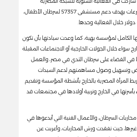
ة، شاركت فى الفعالية السنوية للشبكة المصرية
للسرطان بالولايات المتحدة لإطلاق حملة تبرعات بهدف دعم مستشفى 57357 لسرطان الأطفال،
ا الكامل لمؤسسة بهية، كما وعدت سيادتها بأن تكون
رج سواء خلال الجولات الخارجية أو الاجتماعات المقبلة
 في القضاء على سرطان الثدي في مصر، والعمل
المرض وتسهيل وصول مساهمتهم لدعم السيدات
ربط المرأة المصرية بالخارج بأنشطة المؤسسة وتقديم
اء بأسرتها في الخارج وتربية أولادها في مجتمعات قد
 محاربات السرطان، والأعمال الفنية التي أبدعوها في
وغيرها، حيث تفقدت ورش المحاربات، وأعربت عن