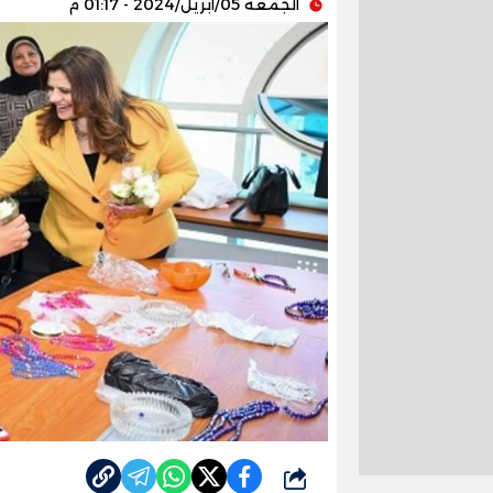
الجمعة 05/أبريل/2024 - 01:17 م
شارك