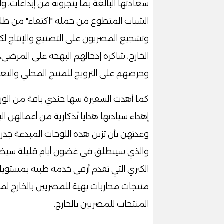
سعادتها البالغة بما ينجزونه من إبداعات،
الشباب المتطوع من حملة "اكتفاء" من طلا
وتشجيع المصريون على التصنيع والإنتاج لك
الخارج، شاكرة إدخالهم البهجة على المرضى،
وحرصهم على الترويج للمنتج المحلي والتعر
كما أهدت السفيرة سها جندي باقة من الورو
إهداء سيادتها هدايا تَذكارية من أعمالهن ال
وعدتهن بأن تزين هذه اللوحات المبدعة جدران
والذي سينطلق في غضون أيام قليلة سيضم
الكبري التي تقدم أرقى خدمة طبية بمستويا
منتجات محاربات بهية للمصريين بالخارج لمن
المنتجات للمصريين بالخارج.