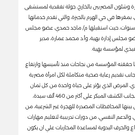
جرة وشئون المصريين بالخارج، جولة تفقدية لمستشفى
 بمقرها في حي الهرم بالجيزة، والتي تقدم خدماتها
قاتلات أمراض سرطان الثدي على مدار 9 سنوات، حيث استقبلها م/ ماجد حمدي، عضو مجلس
ضو مجلس إدارة بهية، وأ.د محمد عمارة، مدير
نفيذي لمؤسسة بهية.
ا حققته المؤسسة من نجاحات منذ تأسيسها وارتفاع
نب تقديم رعاية صحية متكاملة لكل امرأة مصرية
ي، المرض الذي يؤثر على حياة واحدة من كل ثمان
سيدات وفقًا للإحصائيات العالمية الحديثة، بجانب الكشف المبكر على أكثر من 460 ألف سيدة،
، من بينها المحافظات المصدرة للهجرة غير الشرعية، من
 والدعم النفسي، من دورات تدريبية لتعليم مهارات
اع والحرف اليدوية لمساعدة المحاربات علي ان يكون