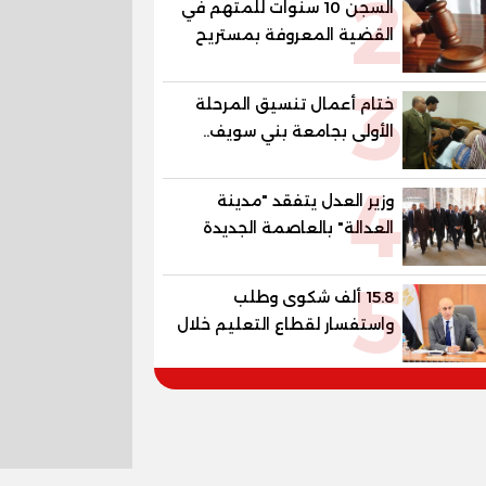
2
السجن 10 سنوات للمتهم في
القضية المعروفة بمستريح
البيض
3
ختام أعمال تنسيق المرحلة
الأولى بجامعة بني سويف..
1148 طالبًا وطالبة سجلوا
4
رغباتهم
وزير العدل يتفقد "مدينة
العدالة" بالعاصمة الجديدة
وبرفقته رئيسا هيئة قضايا
5
الدولة وهيئة النيابة الإدارية
15.8 ألف شكوى وطلب
واستفسار لقطاع التعليم خلال
يوليو.. استجابة فعالة لشكاوى
الطلاب وأولياء الأمور