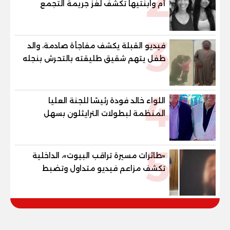
2
أم وابنتيها تكشف لغز جريمة التجمع
الخامس
3
فيديو القبلة يكشف مفاجأة صادمة، والد
طفل يتهم شقيق طليقته بالتحرش بنجله
في القليوبية
4
اللواء خالد فودة رئيسًا للجنة العليا
المنظمة لبطولات الترايثلون بسهل
حشيش
5
«طائرات مسيرة تراقب البيوت»، الداخلية
تكشف مزاعم فيديو متداول وتضبط
صاحبه المريض نفسيا