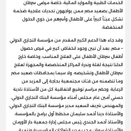
الخدمات الطبية والموارد المالية، خاصة مرضى سرطان
الأطفال بصعيد مصر ممن يواجهون تحديات علاجية ضخمة
تشكل عبئاً كبيراً على الأطفال وأسرهم من ذوي الدخول
المنخفضة.
وقد جاء هذا الدعم الكبير المقدم من مؤسسة التجاري الدولي
– مصر، بعد أن تبين وجود انخفاض كبير في فرص حصول
أطفال سرطان الأطفال على العلاج المناسب، وخاصة خارج
الدلتا نتيجة لقلة وندرة المراكز المتخصصة والمجهزة لعلاج
سرطان الأطفال وتشخيصه، ولا سيما بمحافظات صعيد مصر
وما تتضمنه من فئات مجتمعية بحاجة إلى المزيد من
الرعاية. وحضر مراسم توقيع الاتفاقية كل من الأستاذة نادية
حسني أمين عام مجلس أمناء مؤسسة البنك التجاري الدولي،
والمهندس شريف السعيد مدير مؤسسة البنك التجاري الدولي،
والأستاذة دينا أحمد سليمان مخطط أول برامج بالمؤسسة،
والأستاذ أحمد الجندي رئيس مجلس إدارة جمعية دار الأورمان
والأستاذة سوزان محب مدير الشراكات المؤسسية وتنمية