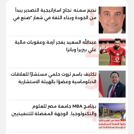
1
نديم سمنه: نجاح استراتيجية التصدير يبدأ
من الجودة وبناء الثقة في شعار "صنع في
مصر"
2
عبدالله السعيد يفجر أزمة..وعقوبات مالية
علي بيزيرا وبانزا
3
تكليف باسم ثروت حلمي مستشارًا للعلاقات
الدبلوماسية وعضوًا بالهيئة الاستشارية
العليا لمنظمة «جاد جمينت يوإن»
4
برنامج MBA جامعة مصر للعلوم
والتكنولوجيا.. الوجهة المفضلة للتنفيذيين
وقيادات المؤسسات لصناعة قادة
المستقبل