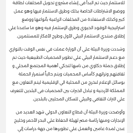
للاستثمار حيث تم البدأ فى إنشاء مشروع تحويل المخلفات لطاقة
ووضع الاشتراطات الخاصة بذلك وطرق الاستثمار فيها وهو عمل
كبير وكذلك الاستفادة من المخلفات الزراعية بأنواعها ووضع
استراتيجية الوقود الحيوي وطرق الإستثمار فيه وهو ما ساعدنا علي
إطلاق منتدي الاستثمار البيئي الأول وطرح الأفكار للمستثمرين.
وشددت وزيرة البيئة علي أن الوزارة عملت في نفس الوقت بالتوازي
مع دعم الاستثمار البيئي علي تطوير المحميات الطبيعية حيث تم
إطلاق حملة حكاوي من ناسها لتحكي أهمية المجتمع المحلي و
ثقافتهم وتراثهم كأساس المحميات ويتم حالياً استمرار الحملة
بوسائل الإعلام لنخرج من المحلية الي الإقليمية ليتم التعاون مع
المملكة الأردنية و تبادل الخبرات بين المحميات فى البلدين للتعرف
علي التراث الثقافي والبيئي للسكان المحليين بالبلدين.
وأوضحت وزيرة البيئة أن قطاع التعاون الدولي شهد العديد من
الإنجازات ومنها رئاسة مصر لهيئة الحفاظ علي البحر الأحمر وخليج
عدن لمدة عامين والعمل علي تطويرها من جهة دراسات إلي