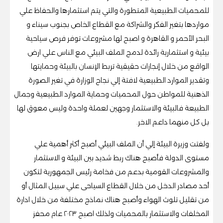
للمحميات الطبيعية المتطورة والتي يتم استثمارها والحفاظ علي
مواردها بتغير الفكر والشراكة مع القطاع الخاص بجنوب سيناء و
البحر الأحمر و القاهرة و اصبح لها مشروعات توفر فرص سياحية
بيئية و استثمارية رائدة لدمج الملف البيئي مع الناس علي ارض
الواقع من خلال إنجازات حقيقية تربط الإنسان بالبيئة وحمايتها
وتقدير الموارد الطبيعية لافتة إلي نجاح الوزارة في تغير الصورة
الذهنية للمواطن حول المحميات وحماية الموارد الطبيعية وجمال
الطبيعة فالبيئة والاستثمار وجهين لعملة واحدة وليس معوق لها
بل كل منهما داعم الاخر.
ولفتت وزيرة البيئة إلي أن الملف البيئي أصبح أكثر أهمية علي
مستوى الدولة فأصبح هناك ربط شديد بين البيئة و الاستثمار
والمشروعات القومية بدعم من فخامة رئيس الجمهورية لتكون
أحد مصادر الدخل من خلال القطاع السياحى علي سبيل المثال أو
من تقليل تلوث الهواء وأصبح هناك نماذج مختلفة من خلال ادارة
المخلفات والاستثمار بالمحميات ولذلك اصبح ٢٠٢٣ عام محفز