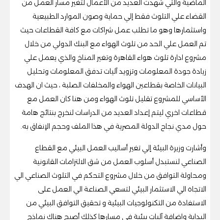
الماضية والتي شهدت العديد من الأعمال لتغير مسار العمل من
القضاء علي التلوث فقط إلي حماية وصون الموارد الطبيعية
واستثمارها وهو ما تطلب عمل شراكات مع كافة القطاعات حيث
تم العمل علي الحد من تلوث الهواء مع البنك الدولي من خلال
مشروع ادارة تلوث هواء القاهرة وتغير المناخ والذي يعمل علي
زيادة جودة المعلومات وتزويد آليات تدفق المعلومات وتحليل
البيانات الخاصة بقطاعين الهواء والمخلفات الصلبة ، حيث ان الهدف
الأساسي للمشروع تقليل تلوث الهواء ومن هنا كان العمل مع
قطاعات اخري ليتم إعداد العديد من الدراسات لنخرج بنتائج هامة
حول مدي نجاح الدولة المصرية في هذا الملف وحجم الإنفاق به.
وأشارت وزيرة البيئة إلي تغير أساليب العمل البيئي مع القطاع
الصناعي لنستبدل أسلوب العمل من شق الالتزامات القانونية
ومحاولة التوافق من خلال مشروع التحكم في التلوث الصناعي الي
الاتجاه الي الاستثمار البيئي لتسعي الصناعة الي العمل على
الاستفادة من التكنولوجيات البيئية و تحقيق التوافق البيئي من
البداية واضافة آليات بيئية في مسارها كذلك أصبح هناك نماذج