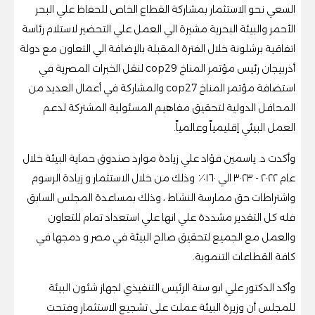
السعي نحو الاستثمار بمشاركة القطاع الخاص للحفاظ علي البحر
الأحمر والبيئة البحرية مشيرة الي العمل علي التحضير لاستلام رئاسة
اتفاقية برشلونة خلال الفترة المقبلة بالإضافة الي التعاون مع دولة
أذربيجان رئيس مؤتمر المناخ cop29 لنقل الخبرات المصرية في
استضافة مؤتمر المناخ cop27 والمشاركة في أعمال العديد من
المحافل الدولية لتحقيق مفاهيم المسئولية المشتركة لدعم
العمل البيئي إقليمياً وعالمياً.
وأكدت د. ياسمين فؤاد علي زيادة موارد صندوق حماية البيئة خلال
عام ٢٠٢٢ - ٣٠٢٣ الي ١٦٠٪؜ وذلك من خلال الاستثمار و زيادة الرسوم
واشتراطات حق ممارسة النشاط ، وذلك بمساعدة المجلس السابق
فله كل التقدير مشددة علي انها علي استعداد تمام للتعاون
والعمل مع الجميع لتحقيق صالح البيئة في مصر و دمجها في
كافة القطاعات التنموية.
وأكد الدكتور علي ابو سنة الرئيس التنفيذي لجهاز شئون البيئة
للمجلس أن وزيرة البيئة عملت علي تشجيع الاستثمار وفتحت