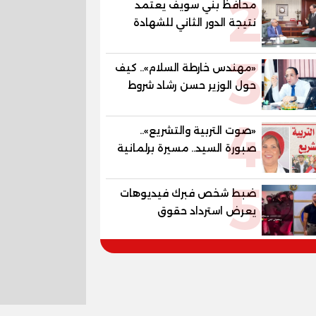
2
محافظ بني سويف يعتمد
المستقبل
نتيجة الدور الثاني للشهادة
الإعدادية العامة بنسبة
3
79.9% نظامي ...و69.55%
«مهندس خارطة السلام».. كيف
منازل.. و70.56% للمهنية ..
حول الوزير حسن رشاد شروط
و100% للصُم وضعاف السمع
الحرب المعقدة إلى "خارطة
والنور للمكفوفين
4
طريق" للانسحاب والإعمار؟
«صوت التربية والتشريع»..
صبورة السيد.. مسيرة برلمانية
وتربوية تجمع بين تشريع
5
القوانين وصناعة الأجيال لبناء
ضبط شخص فبرك فيديوهات
الإنسان المصري
يعرض استرداد حقوق
المواطنين بالقوة