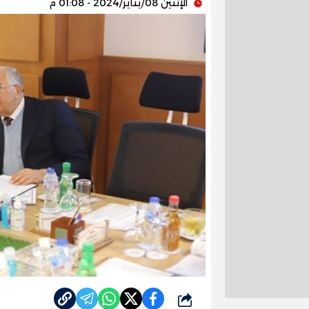
الإثنين 08/يناير/2024 - 01:08 م
شارك