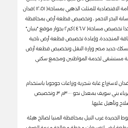
تخصيص قطع اراضي من اراضي الهيئة العامة الاقتصادية للمثلث الذهبي بمساحة( ١٢،٥١ )فدان
سانة البحر الاحمر ، وتخصيص قطعة أرض بمحافظة
الدقهلية لإقامة استاد دكرنس الرياضي ، وكذا تخصيص مساحة( ٤٦،٧ )كم٢ بجوار موقع "بنبان"
لطاقة المتجددة، وإعادة تخصيص قطعة أرض ناحية
ة لسكك حديد مصر وزارة النقل وتخصيص قطعة أرض
إقامة مستشفى لخدمة المواطنين ومجمع سكني
خصيص قطعة أرض بمساحة حوالي ٢٠٠ فدان لاستزراع غابة شجرية وزراعات جوجوبا باستخدام
مياه الصرف الصناعي الناتجة من محطة كهرباء بني سويف بمعدل نحو ٣٠٠٠م ٣، وتخصيص
لجديدة غرب النيل بمحافظة المنيا لصالح هيئة
 قطعة ارض لتوسعات محطة معالجة مزرعة الصرف