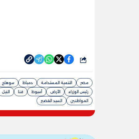
شارك
مصر
التنمية المستدامة
دمياط
سوهاج
رئيس الوزراء
الأرض
أسيوط
قنا
النيل
المواطنين
السيد القصير