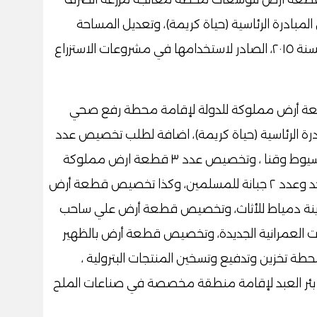
مبادرة الرئاسية (حياة كريمة)، وتعديل المساحة
المدرجة بقرار رئيس مجلس الوزراء رقم ١١٥ لسنة ٢٠١٥، الصادر لاستخدامها في مشروعات الاستزراع
 أرض مملوكة للدولة لإقامة محطة رفع صحي
ة الرئاسية (حياة كريمة)، اضافة لطلب تخصيص عدد
٣ قطع أراضي لإنشاء مدارس بمحافظتي أسيوط وقنا ، وتخصيص عدد ٣ قطعة ارض مملوكة
للدولة بمحافظة قنا والأقصر لإقامة مسجد وعدد ٢ جبانة للمسلمين، وكذا تخصيص قطعة أرض
دينة دمياط للأثاث، وتخصيص قطعة أرض علي ساحب
عات العمرانية الجديدة، وتخصيص قطعة أرض بالظهير
طة تخزين وتدفيع وتسخين المنتجات البترولية ،
ئر العبد لإقامة منطقة مخصصة في صناعات الملح