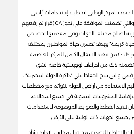
ما حققه المركز الوطني لتخطيط إستخدامات أراضي
الدولة من انجازات علي مدار العام المنصرم والتي تضمنت الموافقة علي نحو( ٥٨ )قرار تم رفعهم
جمهورية لصالح مختلف الجهات وفي مقدمتها تخصيص
"حياة كريمة" بهدف تحسين حياة المواطنين بمختلف
المحافظات ، وأشار سيادته الي ما شهده عام ٢٣ ٢٠ من تنفيذ الانتقال الكامل للمركز للعاصمة
ما تضمنه ذلك من اجراءات لوجيستية خاصة الشق
قمي والتي تتيح الحفاظ علي "ذاكرة الدولة المصرية" ،
تعظيم الاستفادة من أراضي الدولة لتتوائم مع مخططات
نب إقامة المشروعات التنموية في جميع المجالات،
ان تنفيذ الخطط والضوابط الموضوعة لاستخدامات
بين جميع الجهات ذات الولاية على الأرض.
ات الاحاطة للتصديق من قبل مجلس الادارة بشأن