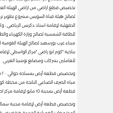
لصالح هيئة قناة السويس مشروع تطوير تر
للطاقة الشمسية لصالح وزارة الكهرباء وا
ميناء غرب بورسعيد لصالح الهيئة القومي
بناحية "كوم ابو راضي "مركز الواسطي ل
للعاملين بشركات ومصانع توشيبا العربي.
وت
قطعة أرض بمدينة ١٥ مايو لإقامة مركز اصلاح وتأهيل عليها.
وتخصيص قطعة أرض لإقامة مدينة سمالوط ا
المجتمعات العمرانية الجديدة، وتخصيص