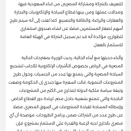
للتعريف بالشركة ومشاركة المصريين من ابناء السعودية فيها،
ومجالات عملها، ومن بينها قطاع السياحة والإلكترونيات والتجارة
والعقارات والزراعة، والطاقة والتصنيع. كما لفتت إلى أنه سيتم طرح
أسهم لصغار المستثمرين فضلا عن انشاء صندوق استثماري
للطوارئ، مؤكدة أنه قد تم تسجيل الشركة في الهيئة العامة
للاستثمار بالفعل.
وأثناء حديثها مع أبناء الجالية، رحبت الوزيرة بمقترحات الجالية
المصرية في الرياض بخصوص التأشيرات الإلكترونية للأجانب لتشجيع
السياحة المصرية والتي يتمتع بها عدد من الجنسيات، وحول طرح
المشروعات التنموية، قالت السفيرة سها جندي إن الحكومة وضعت
وثيقة سياسة ملكية الدولة لتتخارج من الكثير من المشروعات
الناجحة والتي تتمتع بشعبية داخل مصر، لزيادة دور القطاع الخاص
وإعطائه المساحة لقيادة المشروعات في السوق المصري، فضلا
عن طرح عدد من الشركات ضمن برنامج الطروحات، موضحة أن أي
مصري بالخارج لديه الرغبة والقدرة علي الاستثمار بمشروع؛ فإن