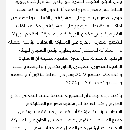
ومن ناحيتها، استهلت السفيرة سها جندي اللقاء بالإشادة بجهود
السادة سفراء مصر بالخارج لخدمة أبنائنا حول العالم، كما ثمنت
حرص المصريين بالخارج على المشاركة في الفعاليات والحضور من
أماكن بعيدة، بجانب حرصهم على المشاركة في مختلف اللقاءات
الافتراضية، والتي عقدتها الوزارة، ضمن مبادرة "ساعة مع الوزيرة"،
لتشجيع المصريين بالخارج على المشاركة بالانتخابات الرئاسية المقبلة
٢٠٢٤ بمشاركة المستشار أحمد بنداري، الرئيس التنفيذي للهيئة
الوطنية للانتخابات، خلال الفترة الماضية، مضيفة أن الانتخابات
الرئاسية للمصريين المقيمين بالخارج ستجرى أيام الجمعة والسبت
والأحد 1،2،3 ديسمبر 2023، وفي حال الإعادة ستكون أيام الجمعة
والسبت والأحد 5، 6، 7 يناير 2024.
وأكدت وزيرة الهجرة أن الجمهورية الجديدة منحت المصريين بالخارج
الحق في اختيار القيادة التي ستقود مصر، عبر المشاركة في
الانتخابات الرئاسية، مؤكدة أننا نقف على مسافة متساوية من
جميع المرشحين، ونثق في حرص المصريين بالخارج على المشاركة
الإيجابية لاختيار رئيس مصر المقبل، مضيفة أننا نسعى إلى التحدث