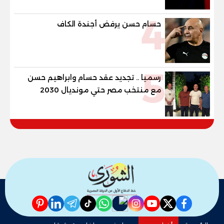
4
حسام حسن يرفض أجندة الكاف
5
رسميا .. تجديد عقد حسام وابراهيم حسن
مع منتخب مصر حتي مونديال 2030
pinterest
linkedin
telegram
whatsapp
tiktok
instagram
nabd
youtube
twitter
facebook