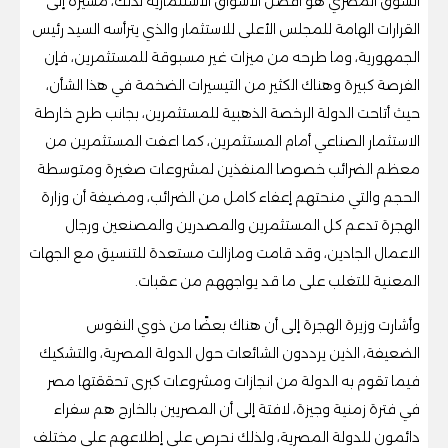
السوق المصري هو أفضل الأسواق الاستثمارية لذلك، مشيرة إلى
القرارات الهامة للمجلس الأعلى للاستثمار والذي يترأسه السيد رئيس
الجمهورية، وما طرحه من ميزات غير مسبوقة للمستثمرين، فإن
الفرصة كبيرة وهناك الكثير من التيسيرات الضخمة في هذا الشأن،
حيث أتاحت الدولة الرخصة الذهبية للمستثمرين، بجانب طرح خارطة
الاستثمار الصناعي أمام المستثمرين، كما اعفت المستثمرين من
معظم الضرائب خصوصا المنفذين لمشروعات صغيرة ومتوسطة
الحجم والتي منحتهم إعفاء كامل من الضرائب، ومضيفة أن وزارة
الهجرة تدعم كل المستثمرين والمصدرين والمصنعين ورجال
الاعمال الجادين، وقد قامت ومازالت مستعدة للتنسيق مع الجهات
المعنية للتغلب على ما قد يواجههم من عقبات.
وأشارت وزيرة الهجرة إلى أن هناك بعضًا من ذوي النفوس
الضعيفة، الذين يرددون الشائعات حول الدولة المصرية، والتشكيك
فيما تقوم به الدولة من انجازات ومشروعات كبرى تحققتها مصر
في فترة زمنية وجيزة، لافتة إلى أن المصريين بالخارج هم سفراء
دائمون للدولة المصرية، ولذلك نحرص على إطلاعهم على مختلف