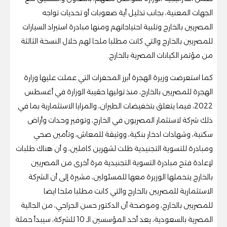
الجهات المعنية، بجانب تذليل أية صعوبات أو تحديات تواجه
المصريين بالخارج وتلبية احتياجاتهم ومنها مبادرة استيراد السيارات
للمصريين بالخارج والتي كانت مطلبا ملحا لهم خلال النسخة الثالثة
من مؤتمر الكيانات المصرية بالخارج.
كما استعرضت وزيرة الهجرة أبرز المحفزات التي عملت عليها وزارة
الهجرة للمصريين بالخارج، منذ توليها حقيبة الوزارة في أغسطس
2022، فيما يتعلق بتخفيضات الطيران، والمزايا الاستثمارية بما في
ذلك شركة لاستثمار المصريون في الخارج، وتوفير وحدات وأراض
سكنية، وشهادات ادخار بنكية، ووثيقة للمعاش، وتأمين صحي
ومبادرة للتسوية التجنيدية ظلت لشهرين كاملين، و أن هناك طلبات
لإعادة فتح مبادرة التسوية التجنيدية مرة أخرى من المصريين
بالخارج يتحملها الوزيرة معها للمسئولين، مشيرة إلى أن الشركة
الاستثمارية للمصريين بالخارج والتي كانت مطلبا ملحا ايضا
للمصريين بالخارج، وموضحة أن الدكتور حسن الجراحي، من الجالية
المصرية بالسعودية، يعد أحد المؤسسين الـ 10 للشركة، سيبدأ حملة