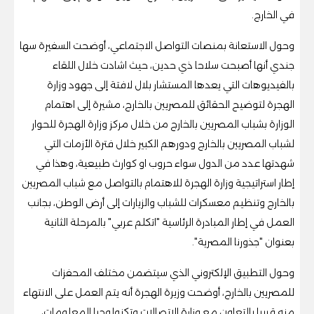
في الخارج.
وحول الاستعانة بمنصات التواصل الاجتماعي، أوضحت السفيرة سها
جندي أنها أصبحت سلاحا ذي حدين، حيث اشادت خلال اللقاء
بالفيديوهات التي يعدها المستشار بلال لافتة إلى جهود وزارة
الهجرة لتوضيح الحقائق للمصريين بالخارج، مشيرة إلى اهتمام
الوزارة بشباب المصريين بالخارج من خلال مركز وزارة الهجرة للحوار
لشباب المصريين بالخارج ودورهم الكبير خلال فترة الأزمات التي
شهدتها عدد من الدول سواء حروب او كوارث طبيعية، وهذا في
إطار استراتيجية وزارة الهجرة للاهتمام بالتواصل مع شباب المصريين
بالخارج وتنظيم معسكرات للشباب والزيارات إلى أرض الوطن، بجانب
العمل في إطار المبادرة الرئاسية "اتكلم عربي" بالمرحلة الثانية
بعنوان "جذورنا المصرية".
وحول التطبيق الإلكتروني الذي سيتضمن مختلف المحفزات
للمصريين بالخارج، أوضحت وزيرة الهجرة أنه يتم العمل على الانتهاء
منه قريبا بالتعاون مع وزارة الاتصالات وتكنولوجيا المعلومات،