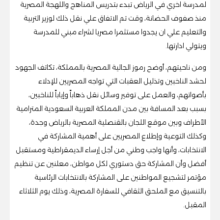
لمدرسة اخري في الرياض تبدء بتدريس المناهج واللهجة المصرية
منذ صفوف الحضانة، وقت تم الاتفاق علي نقل ذلك لوزير التربية
والتعليم علي ان يجدوا مستثمرا مصريا لشراء مبني للمدرسة
ويتولي ادارتها.
ومن ناحيتهم، أوضح رموز الجالية المصرية بالمملكة، تكاتف الجهود
لحشد الناخبين وتذليل العقبات التي تواجه المصريين للإدلاء
بأصواتهم، والعمل على توفير وسائل نقل ذهاباً وإياباً للناخبين،
بسبب بعد المسافة بين مدن المملكة العربية السعودية المترامية
الأطراف ‏وبين موقع اللجان بالقنصلية المصرية بالرياض وجدة،
وكذلك التوعية وإطلاع المصريين على أهمية المشاركة في
الانتخابات، وأنها واجب وطني من أجل إرساء الديمقراطية ومستقبل
أفضل ‏وأن المشاركة حق دستوري لكل مواطن، معلنين عن تنظيم
مؤتمر لتشجيع المواطنين على المشاركة بالانتخابات الرئاسية
بالتنسيق مع الملحق الثقافي للسفارة المصرية، وذلك يوم الثلاثاء
المقبل.