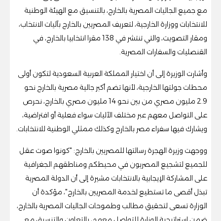
مع جميع الجاليات المصرية بالخارج، بالتنسيق مع الهيئة الوطنية
للانتخابات ووزارة الخارجية، لتعريف المصريين بالخارج بآليات الانتخاب،
ومقار التصويت، والتي تنتشر في 138 مقرا انتخابيا بالخارج، في
القنصليات والسفارات المصرية.
وأشارت الوزيرة إلى أن اختيار المملكة العربية السعودية لتكون أولى
محطات جولتها الخارجية، لأنها تضم أكبر جالية مصرية بالخارج نحو
2.9 مليون مصري من بين نحو 14 مليون مصري بالخارج، نحرص
على التواصل معهم عبر مختلف الآليات سواء فعلية أو افتراضية،
ويشارك فيها سفراء مصر بالخارج وكذلك ممثلي الوطنية للانتخابات.
ووجهت وزيرة الهجرة رسالتها للمصريين بالخارج: "كونوا صوت عقل
للجميع لتشجيع المصريون في محيطكم ومناطقهم الجغرافية
على المشاركة الإيجابية بالانتخابات مشيرة إلى أن الدولة المصرية
تبذل أقصى ما تستطيع لخدمة المصريين بالخارج"، مؤكدة أن
الوزارة تسعى لتحقيق مطالب وطموحات الجاليات المصرية بالخارج،
ضمن استراتيجية الوزارة للتواصل معهم، بالتعاون والتنسيق مع