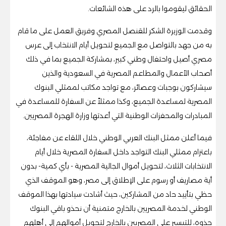
الحقائق ليقوموا بالرد على هذه الشائعات.
وقدمت الوزيرة الشكر للقنصل المصري وفريق العمل على ما قام
به من جهد بالتواصل مع الجميع لتحويل أيام الانتخاب إلى عرس
مصري أصيل واحتفال وطني كبير، بمشاركة الجميع بما في ذلك
أصحاب الأعمال والمطاعم المصرية في السعودية والذين
سيشاركون بوجبات وعصائر، مع تواجد مكاتب لممثلي البنوك
المصرية لمساعدة الجميع، وكذا ممثلاً عن السفارة للمساعدة في
المبادرات والمحفزات الوطنية التي أعدتها وزارة الهجرة المصريين.
فيما أعلن ممثل البنك العربي الوطني خلال اللقاء عن مفاجئة،
باعتزام ممثلي البنك التواجد داخل السفارة المصرية خلال أيام
الانتخابات الثلاث، لتحويل أموال الجالية المصرية - بأي كمية- بدون
أية مصاريف أو رسوم على الإطلاق إلى مصر، وهو الموقف الذي
حظي بتأييد حاد من المشاركين، حيث أشادت سيادتها بهذا الموقف
الوطني لخدمة المصريين بالخارج متمنية أن نحذو باقي البنوك
حذوه، للتيسير على المصريين بالخارج لتحويل أموالهم إلى أهلهم