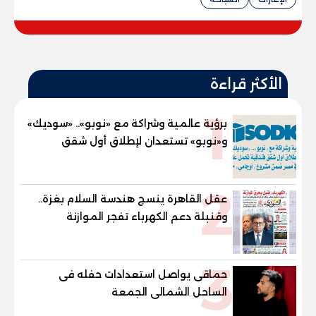
الأكثر قراءة
1
برؤية عالمية وشراكة مع «نوبو».. «سوديك»
و«نوبو» تستعدان لإطلاق أول شقق
فندقية تحمل علامة "نوبو" العالمية في
مصر ضمن مشروع «أوجامي» خلال أيام
2
عقل القاهرة ينسج هندسة السلام بغزة..
وقنبلة دعم الكهرباء تفجر الموازنة
3
حماقى يواصل استعدادات حفله فى
الساحل الشمالى الجمعة