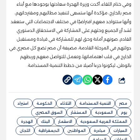
وفي ختام اللقاء، أكدت وزيرة الهجرة سعادتها بوجودها مع أبناء
مصر بالخارج، مؤكدة أنها ستسعى لتنفيذ مطالبهم ومقترحاتهم،
وأنها ستتواجد معهم افتراضيًا في مختلف الاجتماعات التي ستعقد
لشد أزر الجميع وحثهم على المشاركة في الاستحقاق الدستوري
القادم، صوتهم أمانة وحق لهم للمشاركة في قيادة ومستقبل
دولتهم في المرحلة القادمة، مضيفة أن مصر تضع كل مصري في
الخارج في قلب اهتماماتها، وتعمل للتواصل معهم وربطهم
بالوطن، ليكونوا جزءا أصيلا من خطط التنمية المستدامة.
شارك
مصر
التنمية المستدامة
الثلاثاء
الحكومة
استيراد
يوم
السعودية
المستشار
السوق المصري
المملكة العربية السعودية
الاستثمار
البنك
الهجرة
السيارات
مبادرة
المواطنين
الديمقراطية
اللجان
الإعارات
السياحة