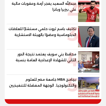
2
عبدالله السعيد يفجر أزمة..وعقوبات مالية
علي بيزيرا وبانزا
3
تكليف باسم ثروت حلمي مستشارًا للعلاقات
الدبلوماسية وعضوًا بالهيئة الاستشارية
العليا لمنظمة «جاد جمينت يوإن»
4
محافظ بني سويف يعتمد نتيجة الدور
الثاني للشهادة الإعدادية العامة بنسبة
79.9% نظامي ...و69.55% منازل.. و70.56%
للمهنية .. و100% للصُم وضعاف السمع
5
والنور للمكفوفين
برنامج MBA جامعة مصر للعلوم
والتكنولوجيا.. الوجهة المفضلة للتنفيذيين
وقيادات المؤسسات لصناعة قادة
المستقبل