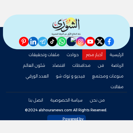
pinterest
linkedin
telegram
whatsapp
tiktok
instagram
nabd
youtube
twitter
facebook
الرئيسية
أخبار مصر
حوادث
ملفات وتحقيقات
الرياضة
فن
محافظات
اقتصاد
شئون العالم
منوعات ومجتمع
فيديو و توك شو
العدد الورقي
مقالات
من نحن
سياسة الخصوصية
اتصل بنا
©2024 alshouranews.com All Rights Reserved.
Powered by
tel