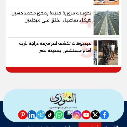
4
تحويلات مرورية جديدة بمحور محمد حسين
هيكل، تفاصيل الغلق على مرحلتين
5
فيديوهات تكشف لغز سرقة دراجة نارية
أمام مستشفى بمدينة نصر
pinterest
linkedin
telegram
whatsapp
tiktok
instagram
nabd
youtube
twitter
facebook