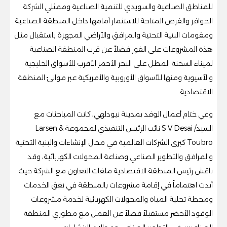
للمناطق الصناعية والسويدي للتنمية الصناعية وممثلي الشركة
الحوافز والفرص المتاحة للاستثمار أمامها داخل المنطقة الصناعية
ومقومات البنية التحتية والمرافق والأراضي المجهزة باستقبال مثل
هذه المشروعات على الفور فضلاً عن قرب المنطقة الصناعية
لميناء السخنة المطل على البحر الأحمر الأقرب للأسواق الخليجية
والآسيوية ومنها للأسواق الأوروبية والأمريكية عبر موانئ المنطقة
الاقتصادية.
وفي ختام أعمال الوفد بمدينة نيودلهي، كانت المباحثات مع
السيد/ S V Desai نائب الرئيس التنفيذي لمجموعة Larsen &
Toubro كبرى الشركات العالمية في مجال الإنشاءات والبنية التحتية
والمرافق والتطوير الصناعي وصناعة المحولات الكهربائية، وقد
ناقش رئيس المنطقة الاقتصادية ملفات التعاون مع الشركة حيث
أبدت اهتماماً في إقامة مشروعات بالمنطقة في نفق الخدمات
ومحطة تحلية المياه والمحولات الكهربائية لخدمة مشروعات
الوقود الأخضر مستقبلاً فضلاً عن العمل مع مطوري المنطقة