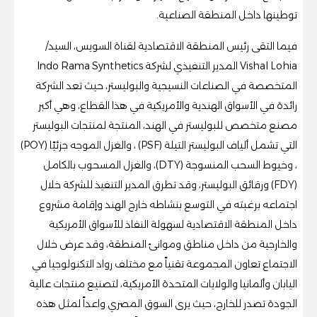
توطينها داخل المنطقة الصناعية.
فيما التقى رئيس المنطقة الاقتصادية لقناة السويس، السيد/
Vishal Lohia المدير التنفيذي لشركة Indo Rama Synthetics
المتخصصة في الصناعات النسيجية والبوليستر، حيث تعد الشركة
رائدة في الأسواق الهندية والأمريكية في هذا القطاع، وهي أكبر
مصنع متخصص للبوليستر في الهند، المنتجة لمنتجات البوليستر
التي تشمل ألياف البوليستر التيلة (PSF) ، والغزل الموجه جزئيًا (POY)
، وخيوط السحب المنسوجة (DTY)، والغزل المسحوب بالكامل
(FDY) ورقائق البوليستر، وقد تطرق المدير التنفيذ للشركة خلال
اجتماعه برغبته في التوسع بنشاطه خارج الهند وإقامة مشروع
داخل المنطقة الاقتصادية لسهولة النفاذ للأسواق الأمريكية
والخارجية من داخل مناطق وموانئ المنطقة، وقد عرض خلال
الاجتماع تعاون المجموعة تقنياً مع مختلف رواد التكنولوجيا في
اليابان وألمانيا والولايات المتحدة الأمريكية، لتصنيع منتجات عالية
الجودة تصدر للخارج، حيث يرى السوق المصري واعداً لمثل هذه