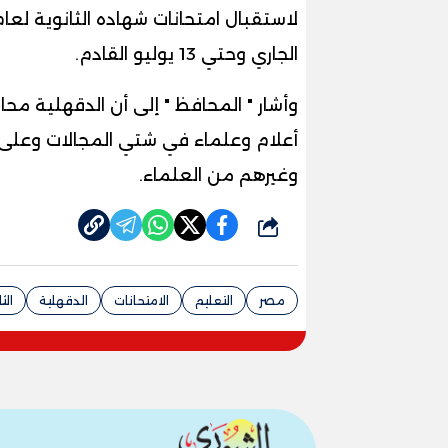
الجاري وحتي 13 يوليو القادم.
وأشار " المحافظ " إلى أن الدقهلية م
أعلام وعلماء في شتي المجالات وعلى 
وغيرهم من العلماء.
شارك
مصر
التعليم
الامتحانات
الدقهلية
الث