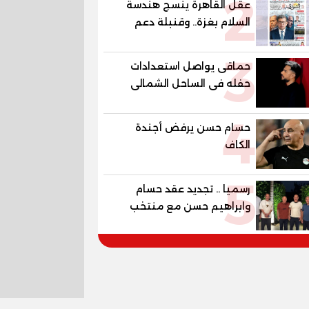
2
عقل القاهرة ينسج هندسة
العالمية في مصر ضمن
السلام بغزة.. وقنبلة دعم
مشروع «أوجامي» خلال أيام
الكهرباء تفجر الموازنة
3
حماقى يواصل استعدادات
حفله فى الساحل الشمالى
الجمعة
4
حسام حسن يرفض أجندة
الكاف
5
رسميا .. تجديد عقد حسام
وابراهيم حسن مع منتخب
مصر حتي مونديال 2030