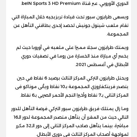
الدوري الأوروبي، عبر قناة
beIN Sports 3 HD Premium.
ويسعى طرابزون سبور تحت قيادة تريزيجيه خلال المباراة التي
تقام ملعب شينول جونيش لحصد إحدى بطاقتي التأهل عن
المجموعة
.
ويمتك طرابزون سجلا مميزا على ملعبه في أوروبا حيث لم
يخسر أي مباراة منذ الخسارة من روما في تصفيات دوري
الأبطال في أغسطس 2021
.
ويحتل طرابزون التركي المركز الثالث برصيد 6 نقاط في حين
يتصدر فرينكفاروزي المجموعة بـ10 نقاط ويأتى موناكو فى
المركز الثانى بـ7 نقاط وأخيرا النجم الأحمر الصربى بـ6 نقاط
.
وما زال يمتلك فريق طرابزون سبور التركي فرصة التأهل للدور
التالي حيث من المقرر أن يتأهل متصدر المجموعة لدور الـ16
مباشرة، بينما يتأهل صاحب المركز الثانى إلى دور الـ32 مكرر
لمواجهة أصحاب المركز الثالث في دوري الأبطال
.