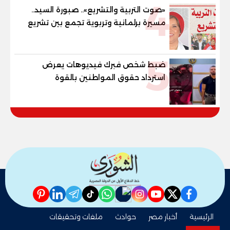
4
«صوت التربية والتشريع».. صبورة السيد..
مسيرة برلمانية وتربوية تجمع بين تشريع
القوانين وصناعة الأجيال لبناء الإنسان
المصري
5
ضبط شخص فبرك فيديوهات يعرض
استرداد حقوق المواطنين بالقوة
pinterest
linkedin
telegram
whatsapp
tiktok
instagram
nabd
youtube
twitter
facebook
الرئيسية
أخبار مصر
حوادث
ملفات وتحقيقات