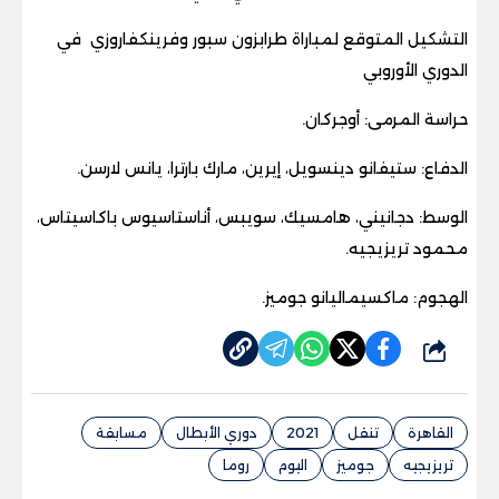
التشكيل المتوقع لمباراة طرابزون سبور وفرينكفاروزي في
الدوري الأوروبي
حراسة المرمى: أوجركان
.
الدفاع: ستيفانو دينسويل، إيرين، مارك بارترا، يانس لارسن
.
الوسط: دجانيني، هامسيك، سويبس، أناستاسيوس باكاسيتاس،
محمود تريزيجيه
.
الهجوم: ماكسيماليانو جوميز
.
شارك
القاهرة
تنقل
2021
دوري الأبطال
مسابقة
تريزيجيه
جوميز
اليوم
روما