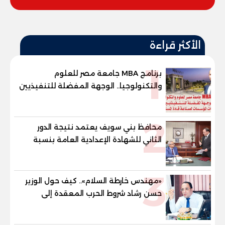
الأكثر قراءة
1
برنامج MBA جامعة مصر للعلوم
والتكنولوجيا.. الوجهة المفضلة للتنفيذيين
وقيادات المؤسسات لصناعة قادة
المستقبل
2
محافظ بني سويف يعتمد نتيجة الدور
الثاني للشهادة الإعدادية العامة بنسبة
79.9% نظامي ...و69.55% منازل.. و70.56%
للمهنية .. و100% للصُم وضعاف السمع
3
والنور للمكفوفين
«مهندس خارطة السلام».. كيف حول الوزير
حسن رشاد شروط الحرب المعقدة إلى
"خارطة طريق" للانسحاب والإعمار؟