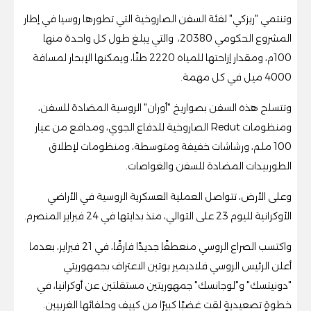
وتنتمي "ريزكي" لفئة السفن الصاروخية التي تطورها روسيا في إطار
المشروع الحكومي 20380، والتي يبلغ طول كل واحدة منها
100م، ومقدار إزاحتها للمياه 2220 طنًا، ويمكنها الإبحار لمسافة
4000 ميل في كل مهمة
.
وتتسلح هذه السفن بصواريخ "أوران" الروسية المضادة للسفن،
ومنظومات
Redut
الصاروخية للدفاع الجوي، ومدافع من عيار
100 ملم، ورشاشات خفيفة ومتوسطة، ومنظومات لإطلاق
الطوربيدات المضادة للسفن والغواصات
.
وعلى الأرض، تتواصل العملية العسكرية الروسية في الأراضي
الأوكرانية لليوم 23 على التوالي، منذ بدايتها في 24 فبراير المنصرم
.
واكتسب الصراع الروسي منعطفًا جديدًا فارقًا، في 21 فبراير، بعدما
أعلن الرئيس الروسي فلاديمير بوتين الاعتراف بجمهوريتي
"دونيتسك" و"لوجانسك" جمهوريتين مستقلتين عن أوكرانيا، في
خطوةٍ تصعيديةٍ لقت غضبًا كبيرًا من كييف وحلفائها الغربيين
.