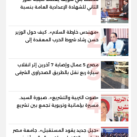
1
الثاني للشهادة الإعدادية العامة بنسبة
79.9% نظامي ...و69.55% منازل.. و70.56%
للمهنية .. و100% للصُم وضعاف السمع
2
والنور للمكفوفين
«مهندس خارطة السلام».. كيف حول الوزير
حسن رشاد شروط الحرب المعقدة إلى
"خارطة طريق" للانسحاب والإعمار؟
3
مصرع 5 عمال وإصابة 7 آخرين إثر انقلاب
سيارة ربع نقل بالطريق الصحراوى الشرقى
4
«صوت التربية والتشريع».. صبورة السيد..
مسيرة برلمانية وتربوية تجمع بين تشريع
القوانين وصناعة الأجيال لبناء الإنسان
المصري
«جيل جديد يقود المستقبل».. جامعة مصر