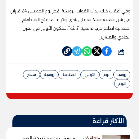
وفي أعقاب ذلك، بدأت القوات الروسية، فجر يوم الخميس 24 فبراير،
في شن عملية عسكرية على شرق أوكرانيا، ما فتح الباب أمام
احتمالية اندلاع حرب عالمية "ثالثة"، ستكون الأولى في القرن
الحادي والعشرين
.
شارك
روسيا
يوم
الأولى
الصناعة
روسية
سلاح
اليوم
الأكثر قراءة
محافظ بني سويف يعتمد نتيجة الدور