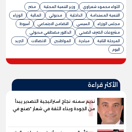
اللواء محمود شعراوي
وزير التنمية المحلية
مصر
التنمية المستدامة
الداخلية
مدبولي
المالية
الوزراء
مجلس الوزراء
السيسي
التضامن الاجتماعي
أسيوط
مشروعات الصرف الصحي
الدكتور مصطفي مدبولي
المرحلة الثانية
مبادرة
المواطنين
الاتصالات
البريد
اليوم
الأكثر قراءة
1
نديم سمنه: نجاح استراتيجية التصدير يبدأ
من الجودة وبناء الثقة في شعار "صنع في
مصر"