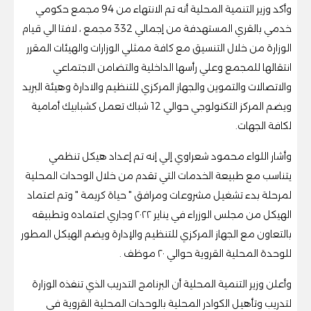
وأكد وزير التنمية المحلية أنه تم الانتهاء من 94 مجمع حكومي
خدمي بالقري المستهدفة من إجمالي 332 مجمع ، لافتا الي قيام
الوزارة من خلال التنسيق مع كافة ممثلي الوزارات والهيئات المقرر
انتقالها للمجمع وعلي رأسها الداخلية والتضامن الاجتماعي
والاتصالات والتموين والجهاز المركزي للتنظيم والادارة وهيئة البريد
ويضم المركز التكنولوجي حوالي 12 شباك تعمل كشبابيك أمامية
لكافة الجهات.
وأشار اللواء محمود شعراوي إلي إنه تم إعداد هيكل تنظمي
يتناسب مع طبيعة الخدمات التي تقدم من خلال الوحدات المحلية
لمرحلة بدء تشغيل مشروعات ومرافق " حياة كريمة " وتم اعتماد
الهيكل من مجلس الوزراء في يناير ٢٠٢٢ وجاري اعتماده وتطبيقه
بالتعاون مع الجهاز المركزي للتنظيم والإدارة ويضم الهيكل المطور
للوحدة المحلية القروية حوالي ٢٠ موظف .
وأعلن وزير التنمية المحلية أن البرنامج التدريب الذي تنفذه الوزارة
لتدريب وتأهيل الكوادر المحلية بالوحدات المحلية القروية في