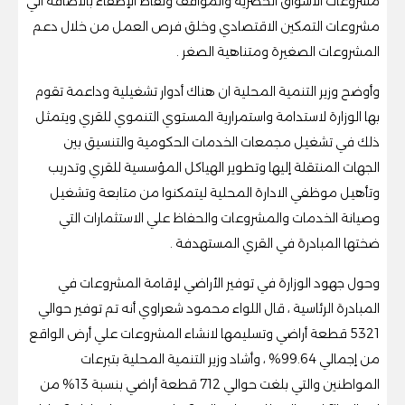
مشروعات الأسواق الحضرية والمواقف ونقاط الإطفاء بالاضافة الي
مشروعات التمكين الاقتصادي وخلق فرص العمل من خلال دعم
المشروعات الصغيرة ومتناهية الصغر .
وأوضح وزير التنمية المحلية ان هناك أدوار تشغيلية وداعمة تقوم
بها الوزارة لاستدامة واستمرارية المستوي التنموي للقري ويتمثل
ذلك في تشغيل مجمعات الخدمات الحكومية والتنسيق بين
الجهات المنتقلة إليها وتطوير الهياكل المؤسسية للقري وتدريب
وتأهيل موظفي الادارة المحلية ليتمكنوا من متابعة وتشغيل
وصيانة الخدمات والمشروعات والحفاظ علي الاستثمارات التي
ضختها المبادرة في القري المستهدفة .
وحول جهود الوزارة في توفير الأراضي لإقامة المشروعات في
المبادرة الرئاسية ، قال اللواء محمود شعراوي أنه تم توفير حوالي
5321 قطعة أراضي وتسليمها لانشاء المشروعات علي أرض الواقع
من إجمالي 99.64% ، وأشاد وزير التنمية المحلية بتبرعات
المواطنين والتي بلغت حوالي 712 قطعة أراضي بنسبة 13% من