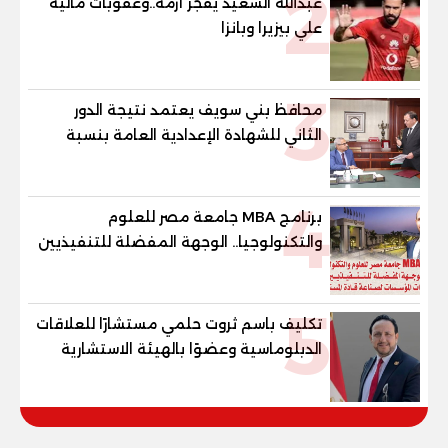
2
عبدالله السعيد يفجر أزمة..وعقوبات مالية
علي بيزيرا وبانزا
3
محافظ بني سويف يعتمد نتيجة الدور
الثاني للشهادة الإعدادية العامة بنسبة
79.9% نظامي ...و69.55% منازل.. و70.56%
للمهنية .. و100% للصُم وضعاف السمع
4
والنور للمكفوفين
برنامج MBA جامعة مصر للعلوم
والتكنولوجيا.. الوجهة المفضلة للتنفيذيين
وقيادات المؤسسات لصناعة قادة
المستقبل
5
تكليف باسم ثروت حلمي مستشارًا للعلاقات
الدبلوماسية وعضوًا بالهيئة الاستشارية
العليا لمنظمة «جاد جمينت يوإن»