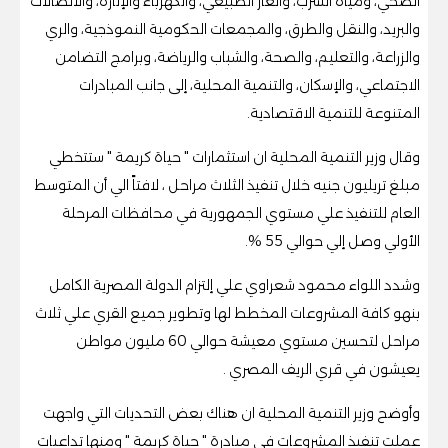
الصحي، ومياه الشرب، والغاز الطبيعي، والكهرباء والإنارة، والاتصالات
والبريد، والنقل والطرق، والمجمعات الحكومية النموذجية، والري
والزراعة، والتعليم، والصحة، والشباب والرياضة، وبرامج التضامن
الاجتماعي، والإسكان، والتنمية المحلية، إلى جانب المبادرات
المتنوعة للتنمية الاقتصادية.
وقال وزير التنمية المحلية ان استثمارات " حياة كريمة " ستتخطي
مبلغ تريليون جنيه خلال تنفيذ الثلاث مراحل ، لافتاً الي أن المتوسط
العام للتنفيذ علي مستوي الجمهورية في محافظات المرحلة
الأولي وصل إلي حوالي 55 %.
وشدد اللواء محمود شعراوي علي إلتزام الدولة المصرية الكامل
بنهو كافة المشروعات المخطط لها وتطوير جميع القري علي ثلاث
مراحل لتحسين مستوي معيشة حوالي 60 مليون مواطن
يعيشون في قري الريف المصري .
وأوضح وزير التنمية المحلية ان هناك بعض التحديات التي واجهت
عملت تنفيذ المشروعات في مبادرة " حياة كريمة " ومنها تداعيات