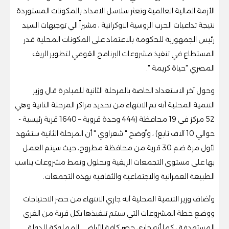
الأزمة المالية العالمية وتعثر سلاسل الامداد بالمكونات المستوردة
نتيجة تداعيات الحرب الروسية الاوكرانية ، مشيراً الي توجيهات السيد
رئيس الجمهورية للحكومة بالاعتماد على المكونات المحلية قدر
المستطاع في تنفيذ مشروعات البرنامج القومي لتطوير الريف
المصري "حياة كريمة ".
وحول آخر الاستعداد الخاصة بالمرحلة الثانية للمبادرة قال وزير
التنمية المحلية أنه تم الانتهاء من تحديد مراكز المرحلة الثانية وهي
52 مركز في 19 محافظة (444 وحدة قروية – 1640 قرية رئيسية -
حوالي 10 آلاف تابع) ، وأوضح " شعراوي " أن المرحلة الثانية ستشهد
لأول مرة ضم 30 قرية من محافظة مطروح، حيث سيتم العمل
بها على مستوى التجمعات الريفية وبحلول ونمط مشروعات يناسب
الطبيعة العمرانية والاجتماعية والثقافية بهذه التجمعات.
وأضاف وزير التنمية المحلية أنه جاري الانتهاء من حصر الاحتياجات
ووضع خطة المشروعات التي سيتم تنفيذها بكل قرية من القرى
المستهدفة ، كما أنه جاري حصر كافة الأراضي المملوكة للدولة