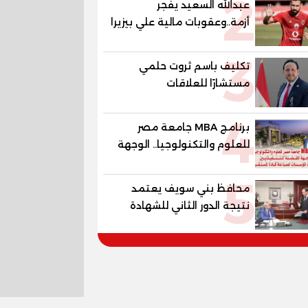
2
عبدالله السعيد يفجر
أزمة..وعقوبات مالية علي بيزيرا
وبانزا
3
تكليف باسم ثروت حلمي
مستشارًا للعلاقات
الدبلوماسية وعضوًا بالهيئة
4
الاستشارية العليا لمنظمة
برنامج MBA جامعة مصر
«جاد جمينت يوإن»
للعلوم والتكنولوجيا.. الوجهة
المفضلة للتنفيذيين وقيادات
5
المؤسسات لصناعة قادة
محافظ بني سويف يعتمد
المستقبل
نتيجة الدور الثاني للشهادة
الإعدادية العامة بنسبة
79.9% نظامي ...و69.55%
منازل.. و70.56% للمهنية ..
و100% للصُم وضعاف السمع
والنور للمكفوفين