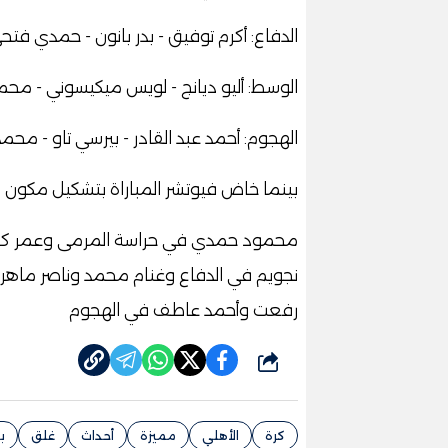
الدفاع: أكرم توفيق - بدر بانون - حمدي فتح
الوسط: أليو ديانج - لويس ميكيسوني - م
الهجوم: أحمد عبد القادر - بيرسي تاو - مح
بينما خاض فيوتشر المباراة بتشكيل مكون 
محمود حمدي في حراسة المرمى وعمر كم
نجويم في الدفاع وغنام محمد وناصر ماهر
رفعت وأحمد عاطف في الهجوم
شارك
كرة
الأهلي
مميزة
أحداث
غلق
ب