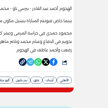
الهجوم: أحمد عبد القادر - بيرسي تاو - مح
بينما خاض فيوتشر المباراة بتشيل مكون م
محمود حمدي في حراسة المرمى وعمر كم
نجويم في الدفاع وغنام محمد وناصر ماهر
رفعت وأحمد عاطف في الهجوم
.
شارك
الأهلي
أحداث
غلق
بدر بانون
أليو ديا