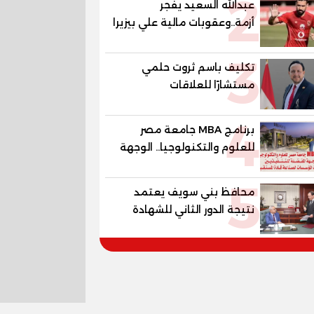
2
عبدالله السعيد يفجر
أزمة..وعقوبات مالية علي بيزيرا
وبانزا
3
تكليف باسم ثروت حلمي
مستشارًا للعلاقات
الدبلوماسية وعضوًا بالهيئة
4
الاستشارية العليا لمنظمة
برنامج MBA جامعة مصر
«جاد جمينت يوإن»
للعلوم والتكنولوجيا.. الوجهة
المفضلة للتنفيذيين وقيادات
5
المؤسسات لصناعة قادة
محافظ بني سويف يعتمد
المستقبل
نتيجة الدور الثاني للشهادة
الإعدادية العامة بنسبة
79.9% نظامي ...و69.55%
منازل.. و70.56% للمهنية ..
و100% للصُم وضعاف السمع
والنور للمكفوفين