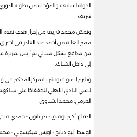
الجولة السابعة والمؤجلة من بطولة الدور
شريف
.
وتمكن محمد شريف من إحراز هدف تقدم الن
مميز للغاية من أحمد عبد القادر في اختراق
من مدافع بشكل متتالي ثم أرسل تمريرة ع
إلى داخل الشباك
.
ويلتزم لاعبو فيوتشر بالتمركز المحكم في
لاعبي النادي الأهلي للحففاظ على شباكهم
المرمى: محمد الشناوي
.
الدفاع: أكرم توفيق - بدر بانون - حمدي فتح
الوسط: أليو ديانج - لويس ميكيسوني - م