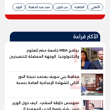
الأهلي
القاهرة
بدر بانون
سيد عبد الحفيظ
اليوم
الأكثر قراءة
1
برنامج MBA جامعة مصر للعلوم
والتكنولوجيا.. الوجهة المفضلة للتنفيذيين
وقيادات المؤسسات لصناعة قادة
المستقبل
2
محافظ بني سويف يعتمد نتيجة الدور
الثاني للشهادة الإعدادية العامة بنسبة
79.9% نظامي ...و69.55% منازل.. و70.56%
للمهنية .. و100% للصُم وضعاف السمع
3
والنور للمكفوفين
«مهندس خارطة السلام».. كيف حول الوزير
حسن رشاد شروط الحرب المعقدة إلى