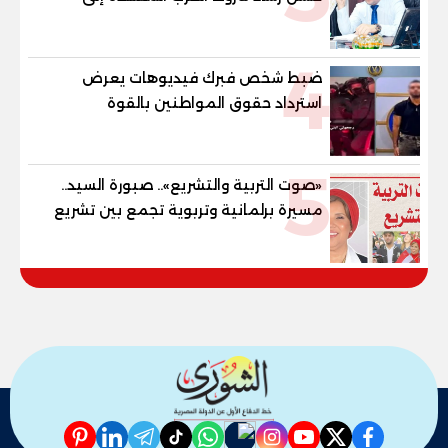
"خارطة طريق" للانسحاب والإعمار؟
4
ضبط شخص فبرك فيديوهات يعرض
استرداد حقوق المواطنين بالقوة
5
«صوت التربية والتشريع».. صبورة السيد..
مسيرة برلمانية وتربوية تجمع بين تشريع
القوانين وصناعة الأجيال لبناء الإنسان
المصري
pinterest
linkedin
telegram
whatsapp
tiktok
instagram
nabd
youtube
twitter
facebook