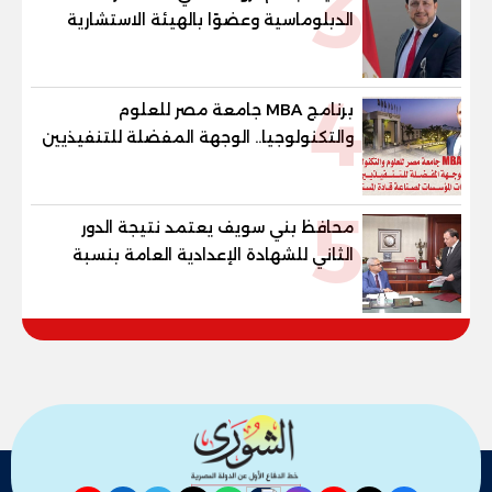
3
الدبلوماسية وعضوًا بالهيئة الاستشارية
العليا لمنظمة «جاد جمينت يوإن»
4
برنامج MBA جامعة مصر للعلوم
والتكنولوجيا.. الوجهة المفضلة للتنفيذيين
وقيادات المؤسسات لصناعة قادة
المستقبل
5
محافظ بني سويف يعتمد نتيجة الدور
الثاني للشهادة الإعدادية العامة بنسبة
79.9% نظامي ...و69.55% منازل.. و70.56%
للمهنية .. و100% للصُم وضعاف السمع
والنور للمكفوفين