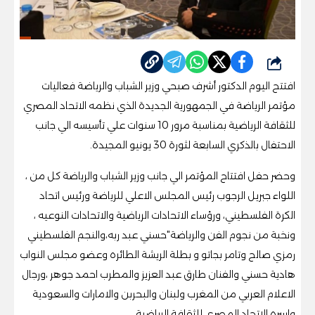
شارك
افتتح اليوم الدكتور أشرف صبحي وزير الشباب والرياضة فعاليات
مؤتمر الرياضة في الجمهورية الجديدة الذي نظمه الاتحاد المصري
للثقافة الرياضية بمناسبة مرور 10 سنوات علي تأسيسه الي جانب
الاحتفال بالذكري السابعة لثورة 30 يونيو المجيدة.
وحضر حفل افتتاح المؤتمر الي جانب وزير الشباب والرياضة كل من ،
اللواء جبريل الرجوب رئيس المجلس الاعلي للرياضة ورئيس اتحاد
الكرة الفلسطيني، ورؤساء الاتحادات الرياضية والاتحادات النوعيه ،
ونخبة من نجوم الفن والرياضة"حسني عبد ربه،والنجم الفلسطيني
رمزي صالح وتامر بجاتو و بطلة الريشة الطائره وعضو مجلس النواب
هادية حسني والفنان طارق عبد العزيز والمطرب احمد جوهر ،ورجال
الاعلام العربي من المغرب ولبنان والبحربن والامارات والسعودية
واسره الاتحاد المصري للثقافة الرياضية.