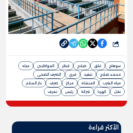
شارك
سوهاج
غلق
صلاح
قطر
المواطنين
مياه
محمد صلاح
تنفيذ
قري
الصرف الصحى
مياه الشرب
المنشاه
مركز
صرف
دار السلام
نقل
كهربا
شركة
رئيس
تعرف
الأكثر قراءة