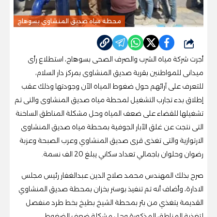
محطة مياه صديق المنشاوي بسوهاج
شارك
أجرت شركة مياه الشرب والصرف الصحى بسوهاج، استطلاع رأى
ميدانى للمواطنين بقرية صديق المنشاوى بمركز دار السلام،
للتعرف على آرائهم حول ضغوط المياه الآن وجودتها وذلك عقب
إطلاق بدء تجارب التشغيل لمحطة مياه صديق المنشاوى والتى تم
تشغيلها للقضاء على ضعف المياه وحل مشكلة المناطق الساخنة
التى نتجت عن غلق الآبار الجوفية بمحطة مياه صديق المنشاوى
الارتوازية والتى تغذى قرى صديق المنشاوي وعرب الصبحة وعزبة
رضوان وحلوان باجمالي تعداد سكاني يبلغ 20 الف نسمة.
صرح بذلك المهندس محمد صلاح الدين عبدالغفار رئيس مجلس
الادارة، وأضاف أنه تم تنفيذ بوستر بخزان بمحطة صديق المنشاوي
القديمة يتغذي من بئر بمحطة الشيخ بطيخ بخط طرد منفصل
لتغذية المناطق المذكورة وحل مشكلة ضعف الضغوط.