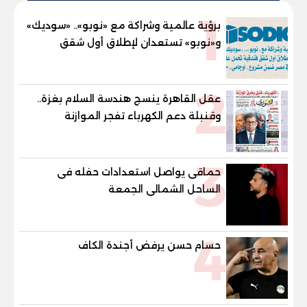
1
برؤية عالمية وشراكة مع «نوبو».. «سوديك»
و«نوبو» تستعدان لإطلاق أول شقق
فندقية تحمل علامة "نوبو" العالمية في
مصر ضمن مشروع «أوجامي» خلال أيام
2
عقل القاهرة ينسج هندسة السلام بغزة..
وقنبلة دعم الكهرباء تفجر الموازنة
3
حماقى يواصل استعدادات حفله فى
الساحل الشمالى الجمعة
4
حسام حسن يرفض أجندة الكاف