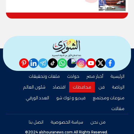
79.9% نظامي ...و69.55% منازل.. و70.56%
للمهنية .. و100% للصُم وضعاف السمع
والنور للمكفوفين
pinterest
linkedin
telegram
whatsapp
tiktok
instagram
nabd
youtube
twitter
facebook
الرئيسية
أخبار مصر
حوادث
ملفات وتحقيقات
الرياضة
فن
محافظات
اقتصاد
شئون العالم
منوعات ومجتمع
فيديو و توك شو
العدد الورقي
مقالات
من نحن
سياسة الخصوصية
اتصل بنا
©2024 alshouranews.com All Rights Reserved.