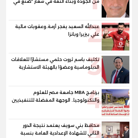
1
من الجودة وبناء الثقة في شعار "صنع في
مصر"
2
عبدالله السعيد يفجر أزمة..وعقوبات مالية
علي بيزيرا وبانزا
3
تكليف باسم ثروت حلمي مستشارًا للعلاقات
الدبلوماسية وعضوًا بالهيئة الاستشارية
العليا لمنظمة «جاد جمينت يوإن»
4
برنامج MBA جامعة مصر للعلوم
والتكنولوجيا.. الوجهة المفضلة للتنفيذيين
وقيادات المؤسسات لصناعة قادة
المستقبل
5
محافظ بني سويف يعتمد نتيجة الدور
الثاني للشهادة الإعدادية العامة بنسبة