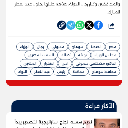
والمحافظين وكبار رجال الدولة، هنأهم خلالها بحلول عيد الفطر
المبارك.
شارك
مصر
الصحة
سوهاج
مدبولي
رجال
الوزراء
مجلس الوزراء
تهنئة
أصالة
الشعب المصري
الدكتور مصطفي مدبولي
امن
استقرار
المصري
محافظ سوهاج
محافظ
رئيس
عيد الفطر
اللواء
الأكثر قراءة
نديم سمنه: نجاح استراتيجية التصدير يبدأ