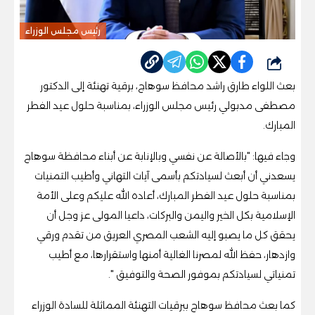
رئيس مجلس الوزراء
شارك
بعث اللواء طارق راشد محافظ سوهاج، برقية تهنئة إلى الدكتور
مصطفى مدبولي رئيس مجلس الوزراء، بمناسبة حلول عيد الفطر
المبارك.
وجاء فيها: "بالأصالة عن نفسي وبالإنابة عن أبناء محافظة سوهاج
يسعدني أن أبعث لسيادتكم بأسمى آيات التهاني وأطيب التمنيات
بمناسبة حلول عيد الفطر المبارك، أعاده الله عليكم وعلى الأمة
الإسلامية بكل الخير واليمن والبركات، داعيا المولى عز وجل أن
يحقق كل ما يصبو إليه الشعب المصري العريق من تقدم ورقي
وازدهار، حفظ الله لمصرنا الغالية أمنها واستقرارها، مع أطيب
تمنياتي لسيادتكم بموفور الصحة والتوفيق ".
كما بعث محافظ سوهاج ببرقيات التهنئة المماثلة للسادة الوزراء