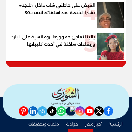
4
القبض على خاطفي شاب داخل «ثلاجة»
بشبرا الخيمة بعد استغاثة لايف بـ30
دقيقة
5
يالينا تفاجئ جمهورها.. رومانسية على البارد
وإيقاعات ساخنة في أحدث كليباتها
pinterest
linkedin
telegram
whatsapp
tiktok
instagram
nabd
youtube
twitter
facebook
الرئيسية
أخبار مصر
حوادث
ملفات وتحقيقات