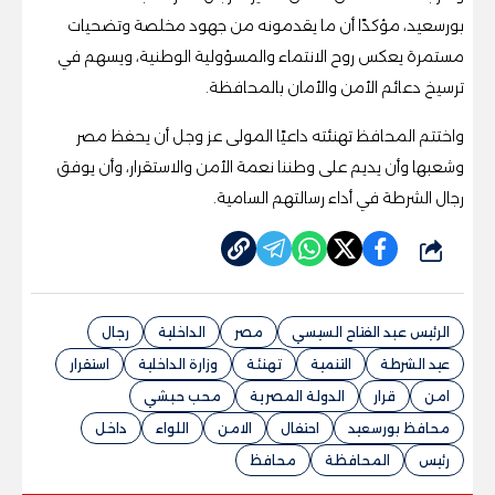
بورسعيد، مؤكدًا أن ما يقدمونه من جهود مخلصة وتضحيات
مستمرة يعكس روح الانتماء والمسؤولية الوطنية، ويسهم في
ترسيخ دعائم الأمن والأمان بالمحافظة.
واختتم المحافظ تهنئته داعيًا المولى عز وجل أن يحفظ مصر
وشعبها وأن يديم على وطننا نعمة الأمن والاستقرار، وأن يوفق
رجال الشرطة في أداء رسالتهم السامية.
شارك
الرئيس عبد الفتاح السيسي
مصر
الداخلية
رجال
عيد الشرطة
التنمية
تهنئة
وزارة الداخلية
استقرار
امن
قرار
الدولة المصرية
محب حبشي
محافظ بورسعيد
احتفال
الامن
اللواء
داخل
رئيس
المحافظة
محافظ