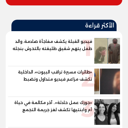
الأكثر قراءة
1
فيديو القبلة يكشف مفاجأة صادمة، والد
طفل يتهم شقيق طليقته بالتحرش بنجله
في القليوبية
2
«طائرات مسيرة تراقب البيوت»، الداخلية
تكشف مزاعم فيديو متداول وتضبط
صاحبه المريض نفسيا
3
«جوزك عمل حادثة».. آخر مكالمة في حياة
أم وابنتيها تكشف لغز جريمة التجمع
الخامس