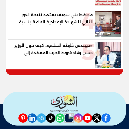
المستقبل
4
محافظ بني سويف يعتمد نتيجة الدور
الثاني للشهادة الإعدادية العامة بنسبة
79.9% نظامي ...و69.55% منازل.. و70.56%
للمهنية .. و100% للصُم وضعاف السمع
5
والنور للمكفوفين
«مهندس خارطة السلام».. كيف حول الوزير
حسن رشاد شروط الحرب المعقدة إلى
"خارطة طريق" للانسحاب والإعمار؟
pinterest
linkedin
telegram
whatsapp
tiktok
instagram
nabd
youtube
twitter
facebook