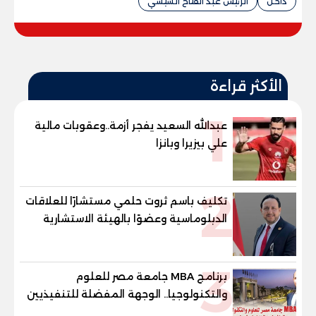
داخل
الرئيس عبد الفتاح السيسي
الأكثر قراءة
1
عبدالله السعيد يفجر أزمة..وعقوبات مالية
علي بيزيرا وبانزا
2
تكليف باسم ثروت حلمي مستشارًا للعلاقات
الدبلوماسية وعضوًا بالهيئة الاستشارية
العليا لمنظمة «جاد جمينت يوإن»
3
برنامج MBA جامعة مصر للعلوم
والتكنولوجيا.. الوجهة المفضلة للتنفيذيين
وقيادات المؤسسات لصناعة قادة