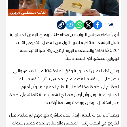
النائب مصطفى مزيرق
شارك
أدي أعضاء مجلس النواب عن محافظة سوهاج، اليمين الدستورية
خلال الجلسة الافتتاحية للدور الأول من الفصل التشريعي الثالث
"3031/2026" والمنعقدة اليوم الإثنين، وتترأسها النائبة عبلة
الهواري بصفتها أكبر الأعضاء سناً.
ويأتي أداء اليمين الدستورية وفق المادة 104 من الدستور، والتي
تنص على أن يقسم العضو أمام المجلس بالآتي: “أقسم بالله
العظيم أن أحافظ مخلصًا على النظام الجمهوري، وأن أحترم
الدستور والقانون، وأن أرعى مصالح الشعب رعاية كاملة، وأن أحافظ
على استقلال الوطن ووحدة وسلامة أراضيه”.
ويعد أداء النواب لليمين إيذانًا ببدء مباشرة مهامهم البرلمانية، قبل
الشروع في انتخاب رئيس المجلس والوكيلين، لمدة خمس سنوات