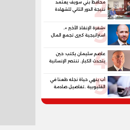
2
محافظ بني سويف يعتمد
نتيجة الدور الثاني للشهادة
الإعدادية العامة بنسبة
3
79.9% نظامي ...و69.55%
«شفرة الإنقاذ الأخير »..
منازل.. و70.56% للمهنية ..
استراتيجية كبرى تجمع المال
و100% للصُم وضعاف السمع
والإنتاج والتكنولوجيا الخضراء
والنور للمكفوفين
4
لبعث الأقتصاد
عاصم سليمان يكتب: حين
يتحدث الكبار.. تنتصر الإنسانية
قبل السياسة
5
أب ينهي حياة نجله طعنا في
القليوبية ..تفاصيل صادمة