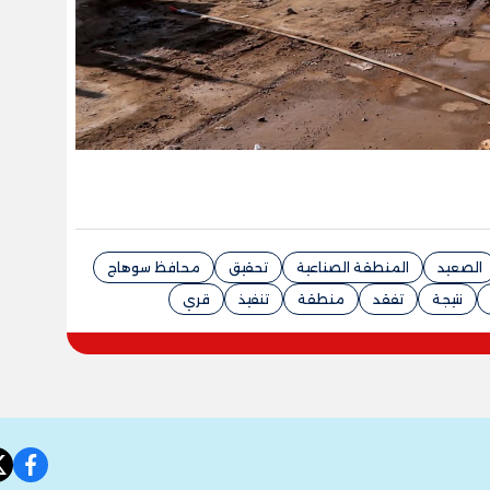
الصعيد
المنطقة الصناعية
تحقيق
محافظ سوهاج
نتيجة
تفقد
منطقة
تنفيذ
قري
book