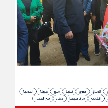
المناخ
خروج
تنفيذ
منع
جهينة
العملية
انتخابات
مركز طهطا
داخل
سير العمل