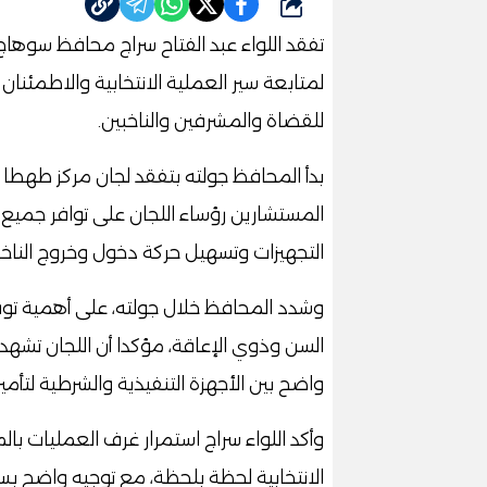
شارك
تفقد اللواء عبد الفتاح سراج محافظ سوهاج، 
لمتابعة سير العملية الانتخابية والاطمئنان 
للقضاة والمشرفين والناخبين.
بدأ المحافظ جولته بتفقد لجان مركز طهطا و
المستشارين رؤساء اللجان على توافر جميع 
التجهيزات وتسهيل حركة دخول وخروج الناخب
وشدد المحافظ خلال جولته، على أهمية توفير
السن وذوي الإعاقة، مؤكدا أن اللجان تشهد
واضح بين الأجهزة التنفيذية والشرطية لتأم
وأكد اللواء سراج استمرار غرف العمليات با
الانتخابية لحظة بلحظة، مع توجيه واضح ب