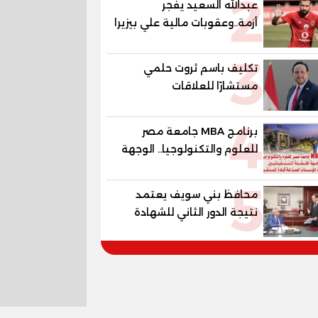
2
عبدالله السعيد يفجر
أزمة..وعقوبات مالية علي بيزيرا
وبانزا
3
تكليف باسم ثروت حلمي
مستشارًا للعلاقات
الدبلوماسية وعضوًا بالهيئة
4
الاستشارية العليا لمنظمة
برنامج MBA جامعة مصر
«جاد جمينت يوإن»
للعلوم والتكنولوجيا.. الوجهة
المفضلة للتنفيذيين وقيادات
5
المؤسسات لصناعة قادة
محافظ بني سويف يعتمد
المستقبل
نتيجة الدور الثاني للشهادة
الإعدادية العامة بنسبة
79.9% نظامي ...و69.55%
منازل.. و70.56% للمهنية ..
و100% للصُم وضعاف السمع
والنور للمكفوفين