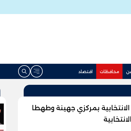
ن
محافظات
اقتصاد
لانتخابية بمركزي جهينة وطهطا
انتخابية