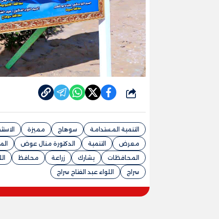
شارك
التنمية المستدامة
سوهاج
مميزة
الاستث
معرض
التنمية
الدكتورة منال عوض
الم
المحافظات
يشارك
زراعة
محافظ
الل
سراج
اللواء عبد الفتاح سراج