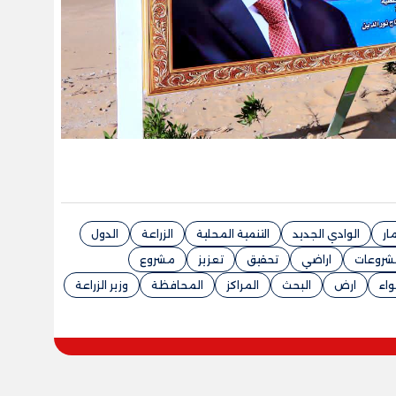
مار
الوادي الجديد
التنمية المحلية
الزراعة
الدول
شروعات
اراضي
تحقيق
تعزيز
مشروع
واء
ارض
البحث
المراكز
المحافظة
وزير الزراعة