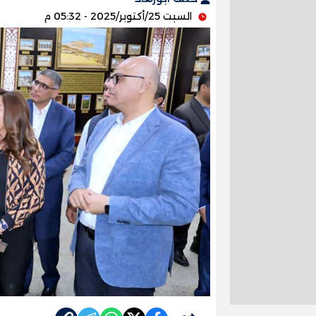
السبت 25/أكتوبر/2025 - 05:32 م