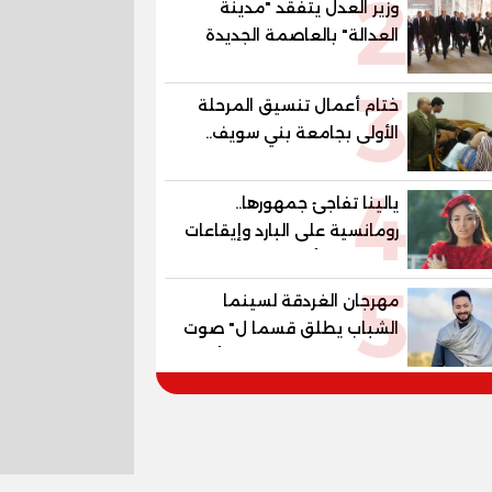
2
وزير العدل يتفقد "مدينة
العدالة" بالعاصمة الجديدة
وبرفقته رئيسا هيئة قضايا
3
الدولة وهيئة النيابة الإدارية
ختام أعمال تنسيق المرحلة
الأولى بجامعة بني سويف..
1148 طالبًا وطالبة سجلوا
4
رغباتهم
يالينا تفاجئ جمهورها..
رومانسية على البارد وإيقاعات
ساخنة في أحدث كليباتها
5
مهرجان الغردقة لسينما
الشباب يطلق قسما ل" صوت
السينما" ..وحمادة هلال أول
المكرمين