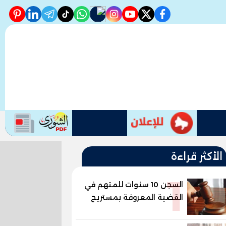
erest
linkedin
telegram
whatsapp
tiktok
instagram
nabd
youtube
twitter
facebook
الأكثر قراءة
1
السجن 10 سنوات للمتهم في
القضية المعروفة بمستريح
البيض