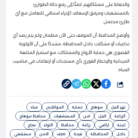
والحفاظ على ممتلكاتهم، لافتًا إلى رفع حالة الطوارئ
بالمستشفيات ومرفق الإسعاف كإجراء استباقي للتعامل مع أي
طارئ محتمل.
وأوضح المحافظ، أن الموقف حتى الآن مطمئن ولم يتم رصد أي
تداعيات أو مشكلات داخل المحافظة، مشددًا على أن الأولوية
القصوى هي حماية الأرواح والممتلكات، مع استمرار المتابعة
الميدانية والإخطار الفوري بأي مستجدات أو ارتفاعات في مناسيب
المياه.
شارك
نهر النيل
سوهاج
حماية
المواطنين
مياه
الزراعة
النيل
امن
المستشفيات
محافظ سوهاج
لجنة
اراضي
زراعة
محافظ
اللواء
سراج
داخل
المحافظة
نتيجة
صرف
الامن
مستشفى