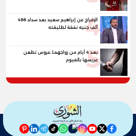
4
الإفراج عن إبراهيم سعيد بعد سداد 486
ألف جنيه نفقة لطليقته
5
بعد 4 أيام من زواجهما..عروس تطعن
عريسها بالفيوم
pinterest
linkedin
telegram
whatsapp
tiktok
instagram
nabd
youtube
twitter
facebook