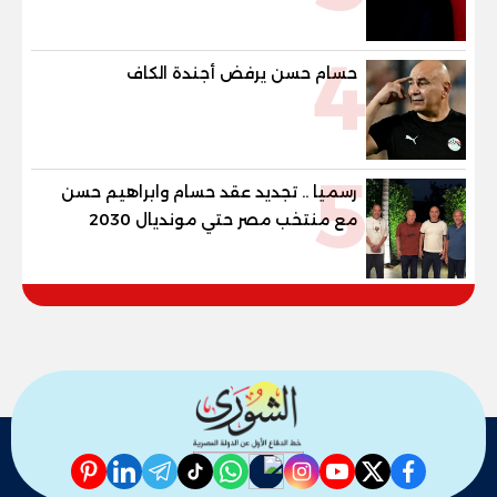
4
حسام حسن يرفض أجندة الكاف
5
رسميا .. تجديد عقد حسام وابراهيم حسن
مع منتخب مصر حتي مونديال 2030
pinterest
linkedin
telegram
whatsapp
tiktok
instagram
nabd
youtube
twitter
facebook