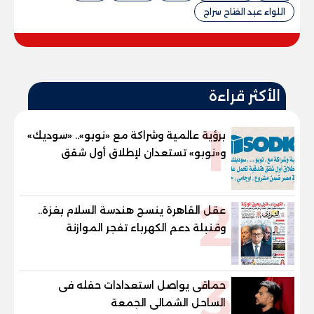
اللواء عبد الفتاح سراج
الأكثر قراءة
1
برؤية عالمية وشراكة مع «نوبو».. «سوديك»
و«نوبو» تستعدان لإطلاق أول شقق
فندقية تحمل علامة "نوبو" العالمية في
مصر ضمن مشروع «أوجامي» خلال أيام
2
عقل القاهرة ينسج هندسة السلام بغزة..
وقنبلة دعم الكهرباء تفجر الموازنة
3
حماقى يواصل استعدادات حفله فى
الساحل الشمالى الجمعة