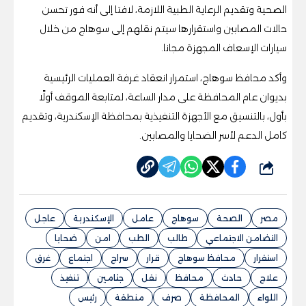
الصحية وتقديم الرعاية الطبية اللازمة، لافتا إلى أنه فور تحسن
حالات المصابين واستقرارها سيتم نقلهم إلى سوهاج من خلال
سيارات الإسعاف المجهزة مجانا.
وأكد محافظ سوهاج، استمرار انعقاد غرفة العمليات الرئيسية
بديوان عام المحافظة على مدار الساعة، لمتابعة الموقف أولًا
بأول، بالتنسيق مع الأجهزة التنفيذية بمحافظة الإسكندرية، وتقديم
كامل الدعم لأسر الضحايا والمصابين.
شارك
مصر
الصحة
سوهاج
عامل
الإسكندرية
عاجل
التضامن الاجتماعي
طالب
الطب
امن
ضحايا
استقرار
محافظ سوهاج
قرار
سراج
اجتماع
غرق
علاج
حادث
محافظ
نقل
جثامين
تنفيذ
اللواء
المحافظة
صرف
منطقة
رئيس