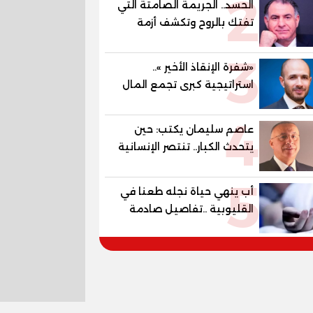
2
الحسد.. الجريمة الصامتة التي
منازل.. و70.56% للمهنية ..
تفتك بالروح وتكشف أزمة
و100% للصُم وضعاف السمع
القيم في العصر الحديث
والنور للمكفوفين
3
«شفرة الإنقاذ الأخير »..
استراتيجية كبرى تجمع المال
والإنتاج والتكنولوجيا الخضراء
4
لبعث الأقتصاد
عاصم سليمان يكتب: حين
يتحدث الكبار.. تنتصر الإنسانية
قبل السياسة
5
أب ينهي حياة نجله طعنا في
القليوبية ..تفاصيل صادمة