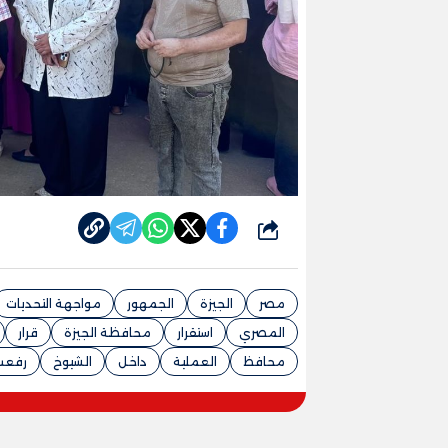
شارك
مصر
الجيزة
الجمهور
مواجهة التحديات
المصري
استقرار
محافظة الجيزة
قرار
محافظ
العملية
داخل
الشيوخ
رفعت