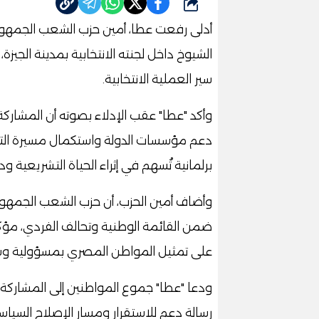
شارك
أدلى رفعت عطا، أمين حزب الشعب الجمهور
الشيوخ داخل لجنته الانتخابية بمدينة الج
سير العملية الانتخابية.
وأكد "عطا" عقب الإدلاء بصوته أن المشار
دعم مؤسسات الدولة واستكمال مسيرة الت
برلمانية تُسهم في إثراء الحياة التشريعية و
وأضاف أمين الحزب، أن حزب الشعب الجمهو
ضمن القائمة الوطنية وتحالف الفردي، مؤك
على تمثيل المواطن المصري بمسؤولية وش
ودعا "عطا" جموع المواطنين إلى المشاركة ا
رسالة دعم للاستقرار ومسار الإصلاح السياسي