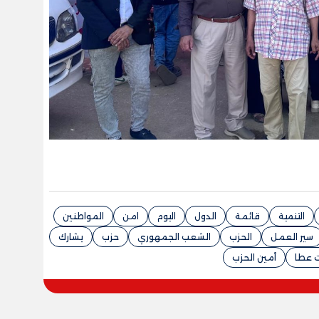
التنمية
قائمة
الدول
اليوم
امن
المواطنين
سير العمل
الحزب
الشعب الجمهوري
حزب
يشارك
 عطا
أمين الحزب