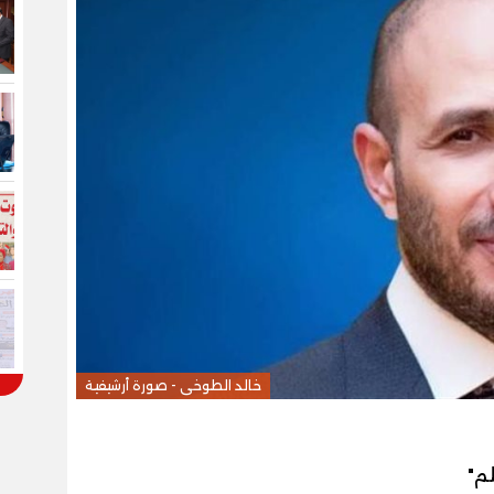
خالد الطوخى - صورة أرشيفية
م"