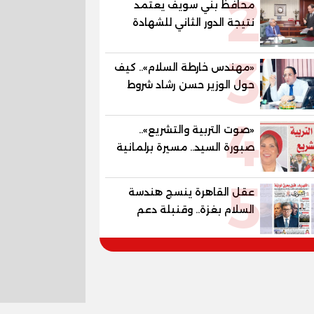
2
محافظ بني سويف يعتمد
المستقبل
نتيجة الدور الثاني للشهادة
الإعدادية العامة بنسبة
3
79.9% نظامي ...و69.55%
«مهندس خارطة السلام».. كيف
منازل.. و70.56% للمهنية ..
حول الوزير حسن رشاد شروط
و100% للصُم وضعاف السمع
الحرب المعقدة إلى "خارطة
والنور للمكفوفين
4
طريق" للانسحاب والإعمار؟
«صوت التربية والتشريع»..
صبورة السيد.. مسيرة برلمانية
وتربوية تجمع بين تشريع
5
القوانين وصناعة الأجيال لبناء
عقل القاهرة ينسج هندسة
الإنسان المصري
السلام بغزة.. وقنبلة دعم
الكهرباء تفجر الموازنة