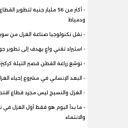
- أكثر من 56 مليار جنيه لتطوي
ودمياط
- نقل تكنولوجيا صناعة الغزل من سوي
- استيراد تقني واعٍ يهدف إلى تطوير جو
- توسّع زراعة القطن قصير التيلة كركيزة 
- البعد الإنساني في مشروع إحياء الغزل
- الغزل والنسيج ليس مجرد قطاع اقت
- ما بدأ اليوم هو فقط أول الغزل في نس
والانتماء