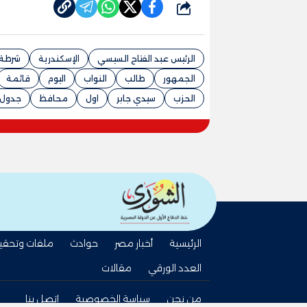
شارك
الرئيس عبد الفتاح السيسي
الإسكندرية
شرطة
الجمهور
طالب
النواب
اليوم
قائمة
الحزب
سيدي جابر
اول
محافظ
جدول
الرئيسية
أخبار مصر
حوادث
ملفات وتحقي
العدد الورقي
مقالات
من نحن
سياسة الخصوصية
اتصل بنا