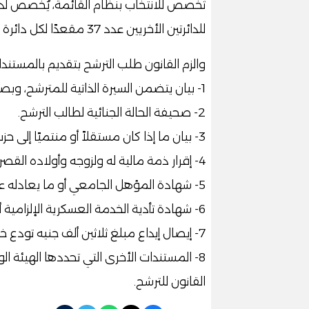
للدائرتين الأخريين عدد 37 مقعدًا لكل دائرة منهما.
والزم القانون طلب الترشح بتقديم بالمستندات
1- بيان يتضمن السيرة الذاتية للمترشح، وبصفة خاصة خبرته العلمية والعملية.
2- صحيفة الحالة الجنائية لطالب الترشح.
3- بيان ما إذا كان مستقلاً أو منتميًا إلى حزب، واسم هذا الحزب.
4- إقرار ذمة مالية له ولزوجه وأولاده القصر.
5- شهادة المؤهل الجامعي أو ما يعادله على الأقل.
6- شهادة تأدية الخدمة العسكرية الإلزامية أو ما يفيد الإعفاء من أدائها قانونا.
7- إيصال إيداع مبلغ ثلاثين ألف جنيه تودع خزانة المحكمة الابتدائية المختصة بصفة تأمين.
8- المستندات الأخرى التي تحددها الهيئة الو
القانون للترشح.