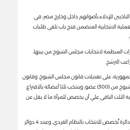
الناخبين للإدلاء بأصواتهم داخل وخارج مصر، في
عملية الانتخابية المتضمن فتح باب تلقى طلبات
رات المنظمة لانتخابات مجلس الشيوخ من بينها،
غب الترشح.
جمهورية، على تعديلات قانون مجلس الشيوخ، وقانون
تقسيم الدوائر الخاصة به، ويشكل مجلس الشيوخ من (300) عضو، وينتخب ثلثا أعضائه بالاقتراع
ة الثلث الباقى علي أن يخصص للمرأة ما لا يقل عن
وتقسم جمهورية مصر العربية إلى عدد 27 دائرة تُخصص للانتخاب بالنظام الفردي، وعدد 4 دوائر