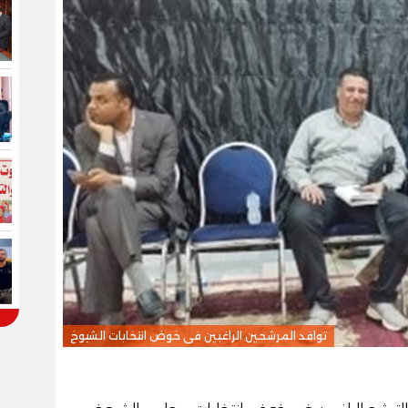
توافد المرشحين الراغبين فى خوض انتخابات الشيوخ