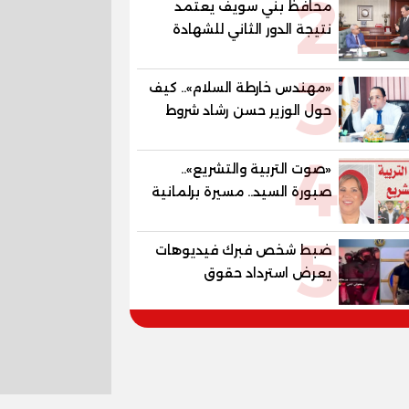
2
محافظ بني سويف يعتمد
المستقبل
نتيجة الدور الثاني للشهادة
الإعدادية العامة بنسبة
3
79.9% نظامي ...و69.55%
«مهندس خارطة السلام».. كيف
منازل.. و70.56% للمهنية ..
حول الوزير حسن رشاد شروط
و100% للصُم وضعاف السمع
الحرب المعقدة إلى "خارطة
والنور للمكفوفين
4
طريق" للانسحاب والإعمار؟
«صوت التربية والتشريع»..
صبورة السيد.. مسيرة برلمانية
وتربوية تجمع بين تشريع
5
القوانين وصناعة الأجيال لبناء
ضبط شخص فبرك فيديوهات
الإنسان المصري
يعرض استرداد حقوق
المواطنين بالقوة