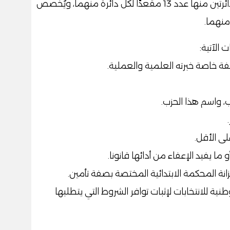
تُخصص للانتخاب بنظام القائمة، يُخصص لدائرتين منها عدد 13 مقعدًا لكل دائرة منهما، ويُخصص
 الآتية:
طنية للانتخابات لإثبات توافر الشروط التي يتطلبها